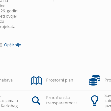
va na
ine
26. godini
ti ovdje!
 za
projekata
Opširnije
 nabava
Prostorni plan
Pr
p
Sav
Proračunska
acijama u
zai
transparentnost
 Karlobag
jav