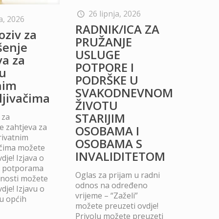
26 lipnja, 2026
a, 2026
RADNIK/ICA ZA
oziv za
PRUŽANJE
šenje
USLUGE
va za
POTPORE I
u
PODRŠKE U
nim
SVAKODNEVNOM
ljivačima
ŽIVOTU
STARIJIM
 za
 zahtjeva za
OSOBAMA I
rivatnim
OSOBAMA S
ačima možete
INVALIDITETOM
dje! Izjava o
m potporama
Oglas za prijam u radni
dnosti možete
odnos na određeno
dje! Izjavu o
vrijeme – “Zaželi”
u općih
možete preuzeti ovdje!
Privolu možete preuzeti