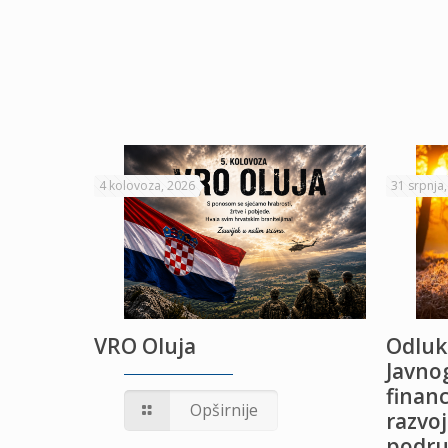
4 kolovoza, 2026
31 srpnja
VRO Oluja
Odluk
Javnog
financ
UŽANJE
Opširnije
razvoj
podru