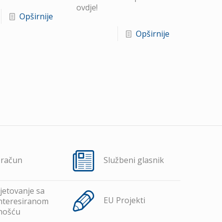
ovdje!
Opširnije
Opširnije
oračun
Službeni glasnik
jetovanje sa
EU Projekti
nteresiranom
nošću