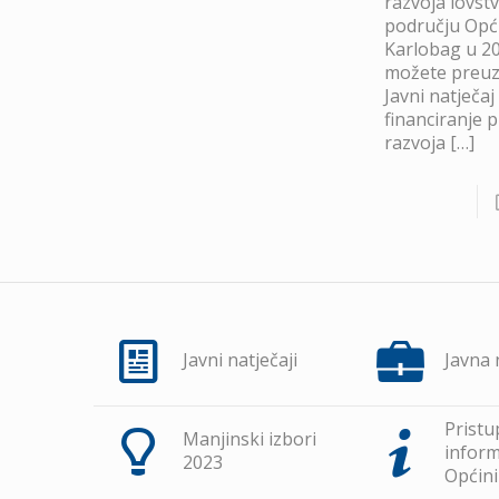
razvoja lovst
području Opć
Karlobag u 20
možete preuze
Javni natječaj
financiranje 
razvoja
[…]
Javni natječaji
Javna
Pristu
Manjinski izbori
inform
2023
Općini