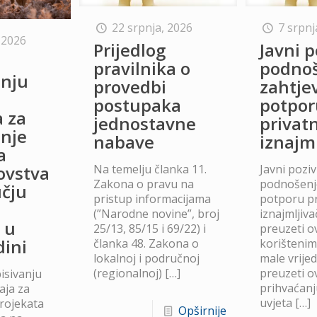
22 srpnja, 2026
7 srpnj
 2026
Prijedlog
Javni p
o
pravilnika o
podno
anju
provedbi
zahtje
postupaka
potpor
a za
jednostavne
privat
anje
nabave
iznajm
a
Na temelju članka 11.
Javni poziv
lovstva
Zakona o pravu na
podnošenje
čju
pristup informacijama
potporu p
(”Narodne novine”, broj
iznajmljiv
 u
25/13, 85/15 i 69/22) i
preuzeti ov
dini
članka 48. Zakona o
korišteni
lokalnoj i područnoj
male vrije
(regionalnoj)
[…]
preuzeti ov
isivanju
prihvaćanj
aja za
uvjeta
[…]
projekata
Opširnije