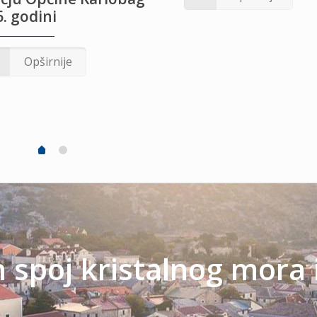
. godini
Opširnije
spoj kristalnog mora 