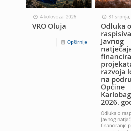
4 kolovoza, 2026
31 srpnja,
VRO Oluja
Odluka 
raspisiv
Javnog
Opširnije
natječaj
financir
projekat
razvoja 
na podru
Općine
Karlobag
2026. go
Odluka o rasp
Javnog natječ
financiranje 