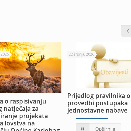
, 2026
22 srpnja, 2026
Prijedlog pravilnika o
a o raspisivanju
provedbi postupaka
 natječaja za
jednostavne nabave
iranje projekata
a lovstva na
Opširnije
čju Općine Karlobag