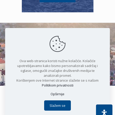
Čudesan spoj kristalnog mora i
prirode
Ova web-stranica koristi nužne kolačiće. Kolačiće
upotrebljavamo kako bismo personalizirali sadržaj i
oglase, omogućili značajke društvenih medija te
analizirali promet.
Korištenjem ove Internet stranice slažete se s našom
Politikom privatnosti
Opširnije
Copyright © 2021 Općina Karlobag | Sva prava pridržana |
Izjava o kolačićima
|
Politika privatnosti
| DEVELOPMENT by
Slažem se
Apoc IT