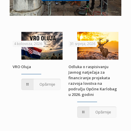
4 kolovoza, 2026
31 srpnja, 2026
22 
VRO Oluja
Odluka o raspisivanju
Javnog natječaja za
JE
Pri
financiranje projekata
pro
razvoja lovstva na
Opširnije
jed
području Općine Karlobag
TU
u 2026. godini
Opširnije