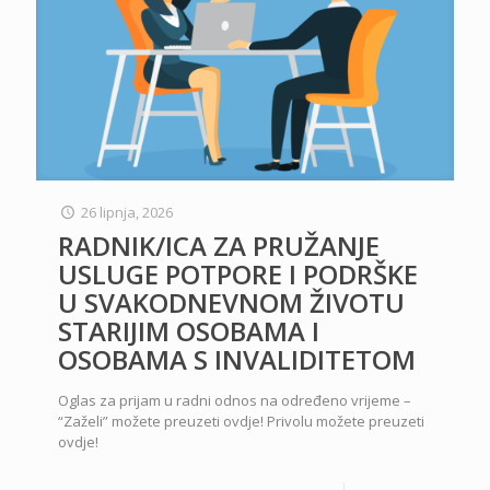
26 lipnja, 2026
RADNIK/ICA ZA PRUŽANJE
USLUGE POTPORE I PODRŠKE
U SVAKODNEVNOM ŽIVOTU
STARIJIM OSOBAMA I
OSOBAMA S INVALIDITETOM
Oglas za prijam u radni odnos na određeno vrijeme –
“Zaželi” možete preuzeti ovdje! Privolu možete preuzeti
ovdje!