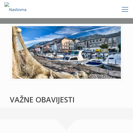
[rev_slider politics]
VAŽNE OBAVIJESTI