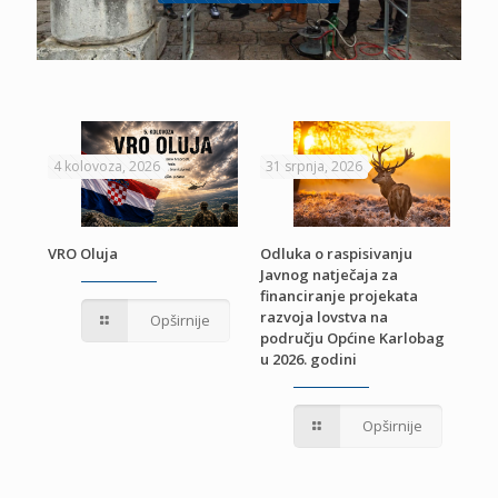
4 kolovoza, 2026
31 srpnja, 2026
22 
VRO Oluja
Odluka o raspisivanju
Javnog natječaja za
JE
Pri
financiranje projekata
pro
razvoja lovstva na
Opširnije
jed
području Općine Karlobag
TU
u 2026. godini
Opširnije