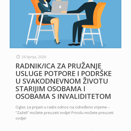
26 lipnja, 2026
RADNIK/ICA ZA PRUŽANJE
USLUGE POTPORE I PODRŠKE
U SVAKODNEVNOM ŽIVOTU
STARIJIM OSOBAMA I
OSOBAMA S INVALIDITETOM
Oglas za prijam u radni odnos na određeno vrijeme –
“Zaželi” možete preuzeti ovdje! Privolu možete preuzeti
ovdje!