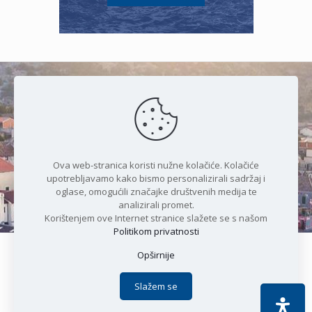
Čudesan spoj kristalnog mora i
prirode
Ova web-stranica koristi nužne kolačiće. Kolačiće
upotrebljavamo kako bismo personalizirali sadržaj i
oglase, omogućili značajke društvenih medija te
analizirali promet.
Korištenjem ove Internet stranice slažete se s našom
Politikom privatnosti
Opširnije
Copyright © 2021 Općina Karlobag | Sva prava pridržana |
Izjava o kolačićima
|
Politika privatnosti
| DEVELOPMENT by
Slažem se
Apoc IT