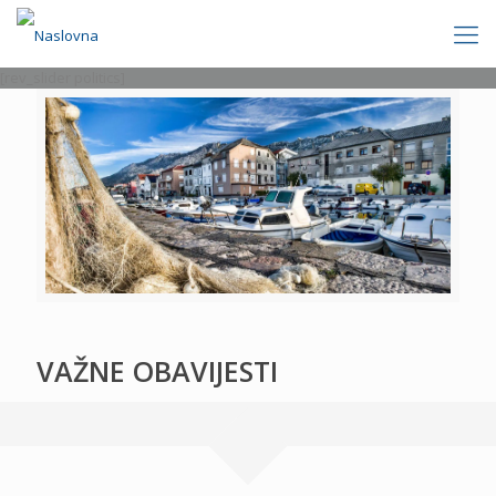
[rev_slider politics]
VAŽNE OBAVIJESTI