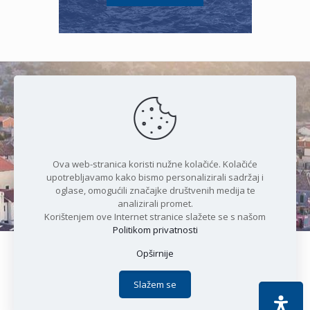
Čudesan spoj kristalnog mora i
prirode
Ova web-stranica koristi nužne kolačiće. Kolačiće
upotrebljavamo kako bismo personalizirali sadržaj i
oglase, omogućili značajke društvenih medija te
analizirali promet.
Korištenjem ove Internet stranice slažete se s našom
Politikom privatnosti
Opširnije
Copyright © 2021 Općina Karlobag | Sva prava pridržana |
Izjava o kolačićima
|
Politika privatnosti
| DEVELOPMENT by
Slažem se
Apoc IT