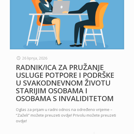
26 lipnja, 2026
RADNIK/ICA ZA PRUŽANJE
USLUGE POTPORE I PODRŠKE
U SVAKODNEVNOM ŽIVOTU
STARIJIM OSOBAMA I
OSOBAMA S INVALIDITETOM
Oglas za prijam u radni odnos na određeno vrijeme –
“Zaželi” možete preuzeti ovdje! Privolu možete preuzeti
ovdje!