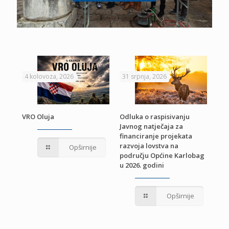
4 kolovoza, 2026
31 srpnja, 2026
22 
VRO Oluja
Odluka o raspisivanju
Javnog natječaja za
JE
Pri
financiranje projekata
pro
razvoja lovstva na
Opširnije
jed
području Općine Karlobag
TU
u 2026. godini
Opširnije