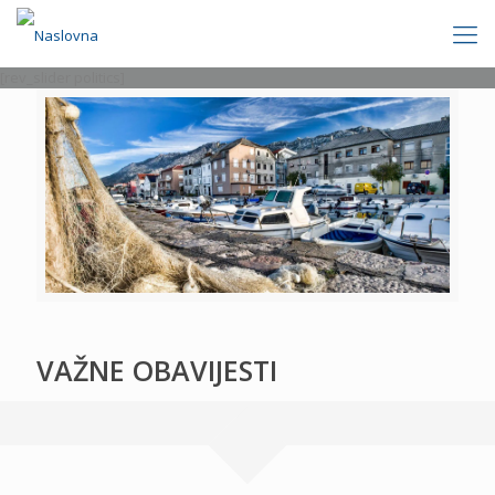
[rev_slider politics]
VAŽNE OBAVIJESTI