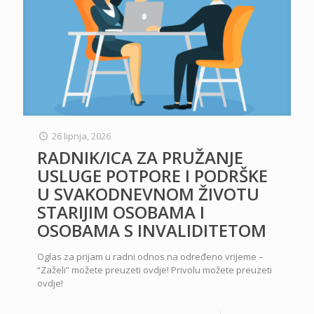
26 lipnja, 2026
RADNIK/ICA ZA PRUŽANJE
USLUGE POTPORE I PODRŠKE
U SVAKODNEVNOM ŽIVOTU
STARIJIM OSOBAMA I
OSOBAMA S INVALIDITETOM
Oglas za prijam u radni odnos na određeno vrijeme –
“Zaželi” možete preuzeti ovdje! Privolu možete preuzeti
ovdje!