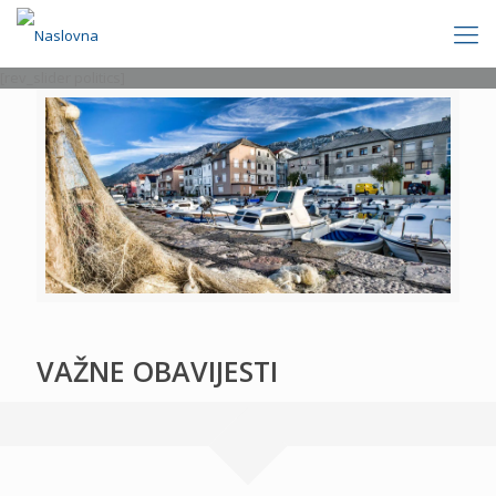
[rev_slider politics]
VAŽNE OBAVIJESTI