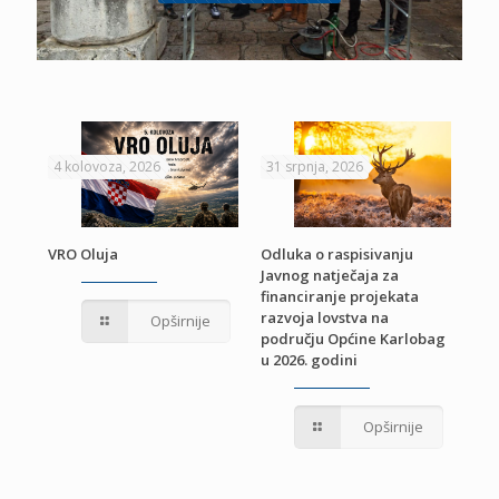
4 kolovoza, 2026
31 srpnja, 2026
22 
VRO Oluja
Odluka o raspisivanju
Javnog natječaja za
JE
Pri
financiranje projekata
pro
razvoja lovstva na
Opširnije
jed
području Općine Karlobag
TU
u 2026. godini
Opširnije