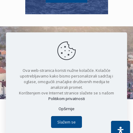
Čudesan spoj kristalnog mora i
prirode
Ova web-stranica koristi nužne kolačiće. Kolačiće
upotrebljavamo kako bismo personalizirali sadržaj i
oglase, omogućili značajke društvenih medija te
analizirali promet.
Korištenjem ove Internet stranice slažete se s našom
Politikom privatnosti
Opširnije
Copyright © 2021 Općina Karlobag | Sva prava pridržana |
Izjava o kolačićima
|
Politika privatnosti
| DEVELOPMENT by
Slažem se
Apoc IT