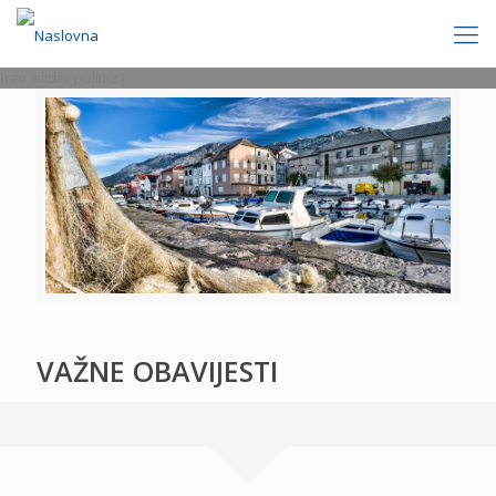
[rev_slider politics]
VAŽNE OBAVIJESTI