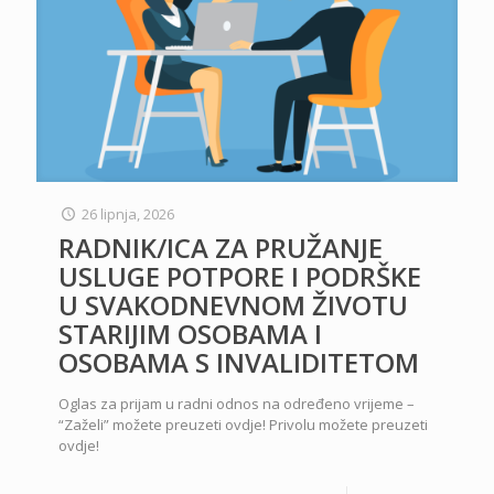
26 lipnja, 2026
RADNIK/ICA ZA PRUŽANJE
USLUGE POTPORE I PODRŠKE
U SVAKODNEVNOM ŽIVOTU
STARIJIM OSOBAMA I
OSOBAMA S INVALIDITETOM
Oglas za prijam u radni odnos na određeno vrijeme –
“Zaželi” možete preuzeti ovdje! Privolu možete preuzeti
ovdje!