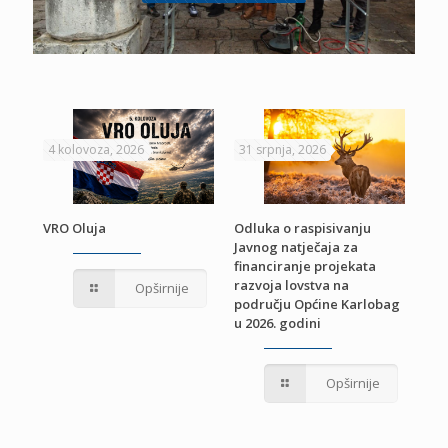
4 kolovoza, 2026
31 srpnja, 2026
22 
VRO Oluja
Odluka o raspisivanju
Javnog natječaja za
JE
Pri
financiranje projekata
pro
razvoja lovstva na
Opširnije
jed
području Općine Karlobag
TU
u 2026. godini
Opširnije