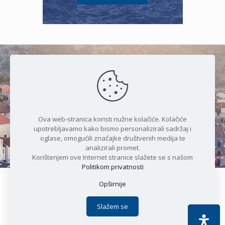
Čudesan spoj kristalnog mora i
prirode
Ova web-stranica koristi nužne kolačiće. Kolačiće
upotrebljavamo kako bismo personalizirali sadržaj i
oglase, omogućili značajke društvenih medija te
analizirali promet.
Korištenjem ove Internet stranice slažete se s našom
Politikom privatnosti
Opširnije
Copyright © 2021 Općina Karlobag | Sva prava pridržana |
Izjava o kolačićima
|
Politika privatnosti
| DEVELOPMENT by
Slažem se
Apoc IT