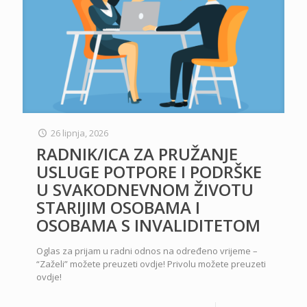
26 lipnja, 2026
RADNIK/ICA ZA PRUŽANJE
USLUGE POTPORE I PODRŠKE
U SVAKODNEVNOM ŽIVOTU
STARIJIM OSOBAMA I
OSOBAMA S INVALIDITETOM
Oglas za prijam u radni odnos na određeno vrijeme –
“Zaželi” možete preuzeti ovdje! Privolu možete preuzeti
ovdje!