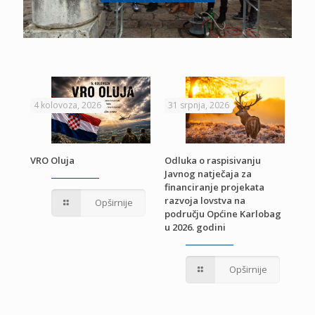
4 kolovoza, 2026
31 srpnja, 2026
22 
VRO Oluja
Odluka o raspisivanju
Javnog natječaja za
JE
Pri
financiranje projekata
pro
razvoja lovstva na
Opširnije
jed
području Općine Karlobag
TU
u 2026. godini
Opširnije