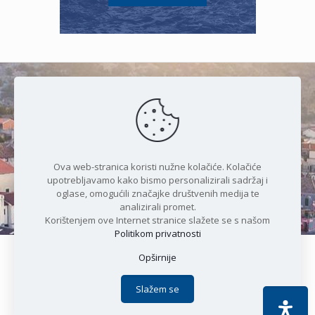
Čudesan spoj kristalnog mora i
prirode
Ova web-stranica koristi nužne kolačiće. Kolačiće
upotrebljavamo kako bismo personalizirali sadržaj i
oglase, omogućili značajke društvenih medija te
analizirali promet.
Korištenjem ove Internet stranice slažete se s našom
Politikom privatnosti
Opširnije
Copyright © 2021 Općina Karlobag | Sva prava pridržana |
Izjava o kolačićima
|
Politika privatnosti
| DEVELOPMENT by
Slažem se
Apoc IT