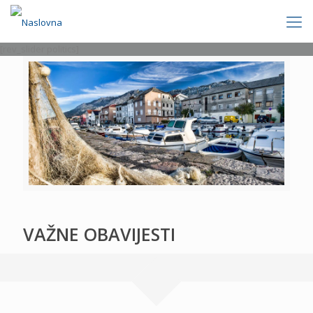
[rev_slider politics]
VAŽNE OBAVIJESTI