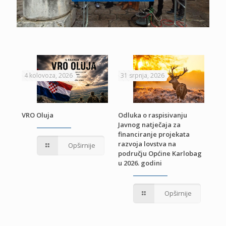
4 kolovoza, 2026
31 srpnja, 2026
22 
VRO Oluja
Odluka o raspisivanju
Javnog natječaja za
JE
Pri
financiranje projekata
pro
razvoja lovstva na
Opširnije
jed
području Općine Karlobag
TU
u 2026. godini
Opširnije