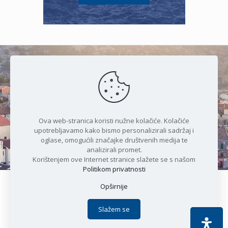
Čudesan spoj kristalnog mora i
prirode
Ova web-stranica koristi nužne kolačiće. Kolačiće
upotrebljavamo kako bismo personalizirali sadržaj i
oglase, omogućili značajke društvenih medija te
analizirali promet.
Korištenjem ove Internet stranice slažete se s našom
Politikom privatnosti
Opširnije
Copyright © 2021 Općina Karlobag | Sva prava pridržana |
Izjava o kolačićima
|
Politika privatnosti
| DEVELOPMENT by
Slažem se
Apoc IT