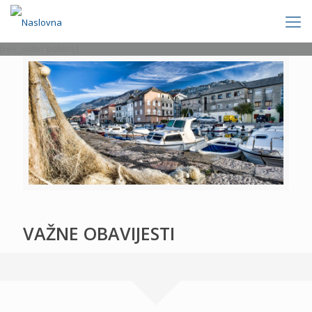
[rev_slider politics]
VAŽNE OBAVIJESTI