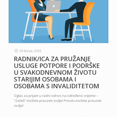
26 lipnja, 2026
RADNIK/ICA ZA PRUŽANJE
USLUGE POTPORE I PODRŠKE
U SVAKODNEVNOM ŽIVOTU
STARIJIM OSOBAMA I
OSOBAMA S INVALIDITETOM
Oglas za prijam u radni odnos na određeno vrijeme –
“Zaželi” možete preuzeti ovdje! Privolu možete preuzeti
ovdje!