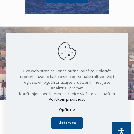
Čudesan spoj kristalnog mora i
prirode
Ova web-stranica koristi nužne kolačiće. Kolačiće
upotrebljavamo kako bismo personalizirali sadržaj i
oglase, omogućili značajke društvenih medija te
analizirali promet.
Korištenjem ove Internet stranice slažete se s našom
Politikom privatnosti
Opširnije
Copyright © 2021 Općina Karlobag | Sva prava pridržana |
Izjava o kolačićima
|
Politika privatnosti
| DEVELOPMENT by
Slažem se
Apoc IT