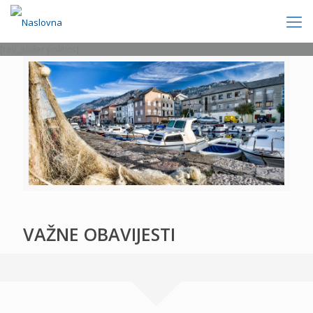
[rev_slider politics]
VAŽNE OBAVIJESTI