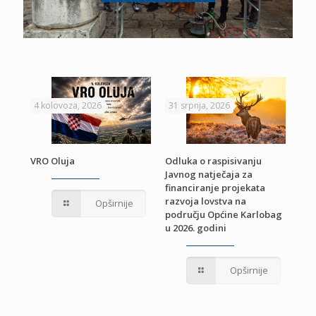
4 kolovoza, 2026
31 srpnja, 2026
22 
VRO Oluja
Odluka o raspisivanju
Javnog natječaja za
JE
Pri
financiranje projekata
pro
razvoja lovstva na
Opširnije
jed
području Općine Karlobag
TU
u 2026. godini
Opširnije