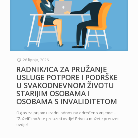
26 lipnja, 2026
RADNIK/ICA ZA PRUŽANJE
USLUGE POTPORE I PODRŠKE
U SVAKODNEVNOM ŽIVOTU
STARIJIM OSOBAMA I
OSOBAMA S INVALIDITETOM
Oglas za prijam u radni odnos na određeno vrijeme –
“Zaželi” možete preuzeti ovdje! Privolu možete preuzeti
ovdje!