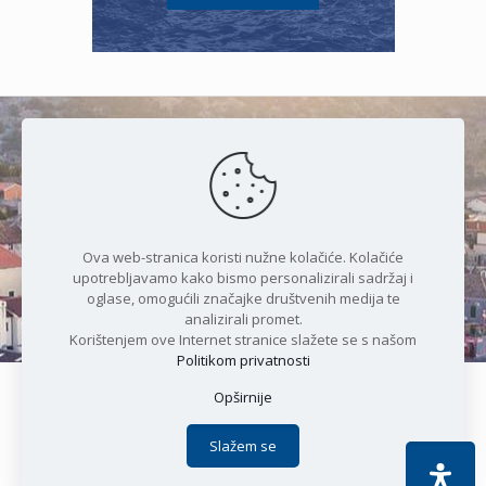
Čudesan spoj kristalnog mora i
prirode
Ova web-stranica koristi nužne kolačiće. Kolačiće
upotrebljavamo kako bismo personalizirali sadržaj i
oglase, omogućili značajke društvenih medija te
analizirali promet.
Korištenjem ove Internet stranice slažete se s našom
Politikom privatnosti
Opširnije
Copyright © 2021 Općina Karlobag | Sva prava pridržana |
Izjava o kolačićima
|
Politika privatnosti
| DEVELOPMENT by
Slažem se
Apoc IT