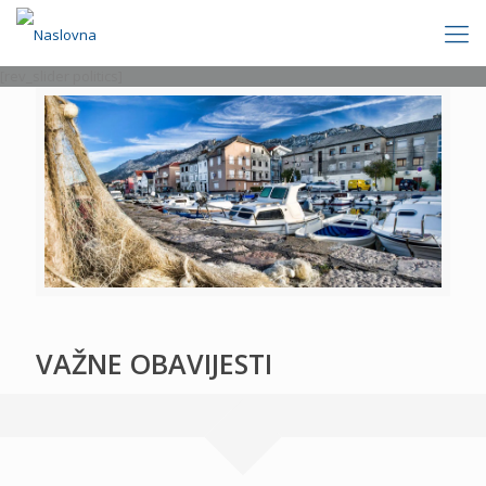
[rev_slider politics]
VAŽNE OBAVIJESTI