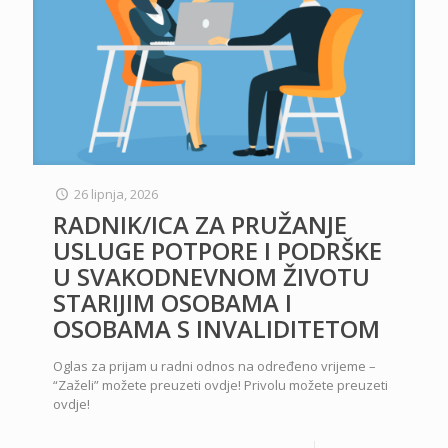
26 lipnja, 2026
RADNIK/ICA ZA PRUŽANJE
USLUGE POTPORE I PODRŠKE
U SVAKODNEVNOM ŽIVOTU
STARIJIM OSOBAMA I
OSOBAMA S INVALIDITETOM
Oglas za prijam u radni odnos na određeno vrijeme –
“Zaželi” možete preuzeti ovdje! Privolu možete preuzeti
ovdje!