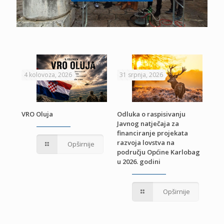
4 kolovoza, 2026
31 srpnja, 2026
22 
VRO Oluja
Odluka o raspisivanju
Javnog natječaja za
JE
Pri
financiranje projekata
pro
razvoja lovstva na
Opširnije
jed
području Općine Karlobag
TU
u 2026. godini
Opširnije