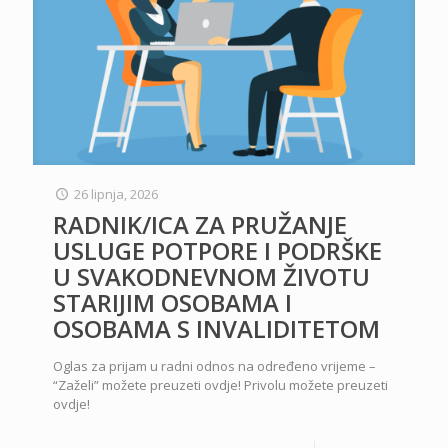
26 lipnja, 2026
RADNIK/ICA ZA PRUŽANJE
USLUGE POTPORE I PODRŠKE
U SVAKODNEVNOM ŽIVOTU
STARIJIM OSOBAMA I
OSOBAMA S INVALIDITETOM
Oglas za prijam u radni odnos na određeno vrijeme –
“Zaželi” možete preuzeti ovdje! Privolu možete preuzeti
ovdje!