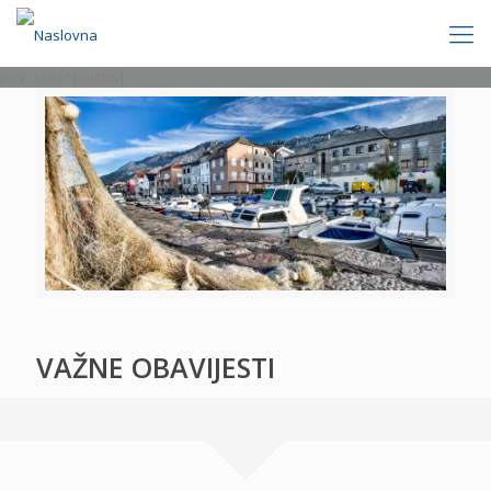
[rev_slider politics]
VAŽNE OBAVIJESTI