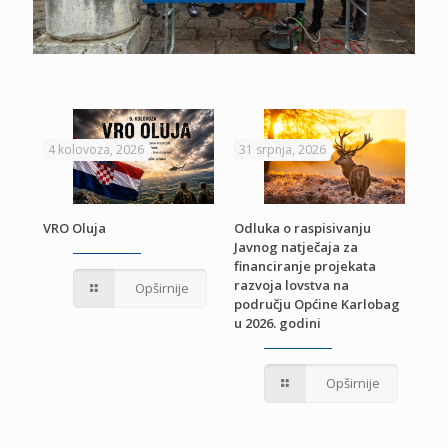
4 kolovoza, 2026
31 srpnja, 2026
22 
VRO Oluja
Odluka o raspisivanju
Javnog natječaja za
JE
Pri
financiranje projekata
pro
razvoja lovstva na
Opširnije
jed
području Općine Karlobag
TU
u 2026. godini
Opširnije