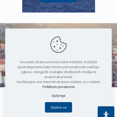
Čudesan spoj kristalnog mora i
prirode
Ova web-stranica koristi nužne kolačiće. Kolačiće
upotrebljavamo kako bismo personalizirali sadržaj i
oglase, omogućili značajke društvenih medija te
analizirali promet.
Korištenjem ove Internet stranice slažete se s našom
Politikom privatnosti
Opširnije
Copyright © 2021 Općina Karlobag | Sva prava pridržana |
Izjava o kolačićima
|
Politika privatnosti
| DEVELOPMENT by
Slažem se
Apoc IT