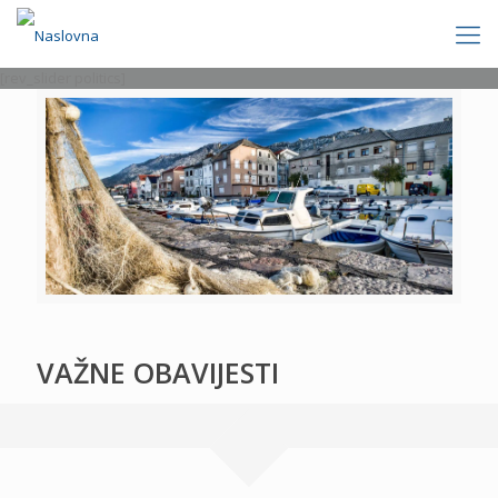
[rev_slider politics]
VAŽNE OBAVIJESTI