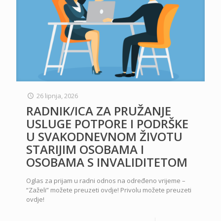
26 lipnja, 2026
RADNIK/ICA ZA PRUŽANJE
USLUGE POTPORE I PODRŠKE
U SVAKODNEVNOM ŽIVOTU
STARIJIM OSOBAMA I
OSOBAMA S INVALIDITETOM
Oglas za prijam u radni odnos na određeno vrijeme –
“Zaželi” možete preuzeti ovdje! Privolu možete preuzeti
ovdje!