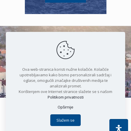
Čudesan spoj kristalnog mora i
prirode
Ova web-stranica koristi nužne kolačiće. Kolačiće
upotrebljavamo kako bismo personalizirali sadržaj i
oglase, omogućili značajke društvenih medija te
analizirali promet.
Korištenjem ove Internet stranice slažete se s našom
Politikom privatnosti
Opširnije
Copyright © 2021 Općina Karlobag | Sva prava pridržana |
Izjava o kolačićima
|
Politika privatnosti
| DEVELOPMENT by
Slažem se
Apoc IT