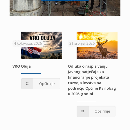
4 kolovoza, 2026
31 srpnja, 2026
22 
VRO Oluja
Odluka o raspisivanju
Javnog natječaja za
JE
Pri
financiranje projekata
pro
razvoja lovstva na
Opširnije
jed
području Općine Karlobag
TU
u 2026. godini
Opširnije