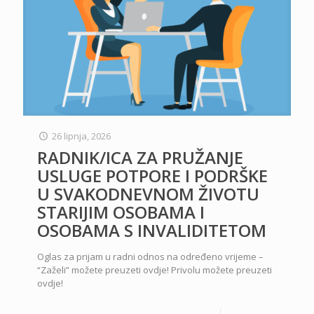
26 lipnja, 2026
RADNIK/ICA ZA PRUŽANJE
USLUGE POTPORE I PODRŠKE
U SVAKODNEVNOM ŽIVOTU
STARIJIM OSOBAMA I
OSOBAMA S INVALIDITETOM
Oglas za prijam u radni odnos na određeno vrijeme –
“Zaželi” možete preuzeti ovdje! Privolu možete preuzeti
ovdje!