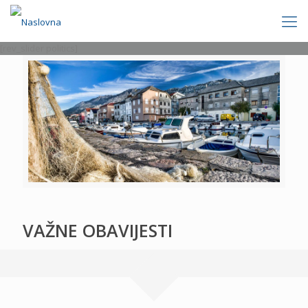
[rev_slider politics]
VAŽNE OBAVIJESTI