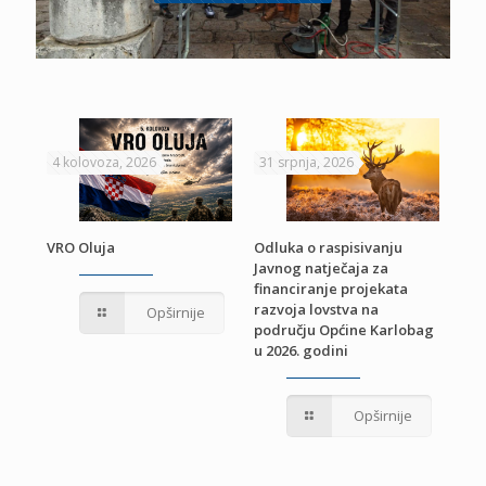
4 kolovoza, 2026
31 srpnja, 2026
22 
VRO Oluja
Odluka o raspisivanju
Javnog natječaja za
JE
Pri
financiranje projekata
pro
razvoja lovstva na
Opširnije
jed
području Općine Karlobag
TU
u 2026. godini
Opširnije