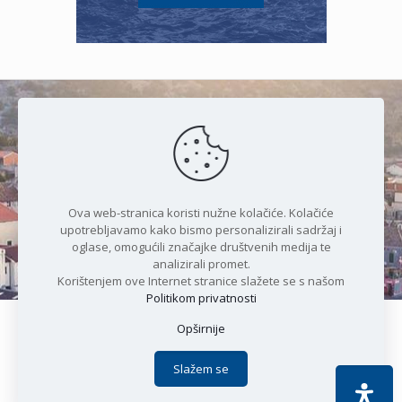
Čudesan spoj kristalnog mora i
prirode
Ova web-stranica koristi nužne kolačiće. Kolačiće
upotrebljavamo kako bismo personalizirali sadržaj i
oglase, omogućili značajke društvenih medija te
analizirali promet.
Korištenjem ove Internet stranice slažete se s našom
Politikom privatnosti
Opširnije
Copyright © 2021 Općina Karlobag | Sva prava pridržana |
Izjava o kolačićima
|
Politika privatnosti
| DEVELOPMENT by
Slažem se
Apoc IT