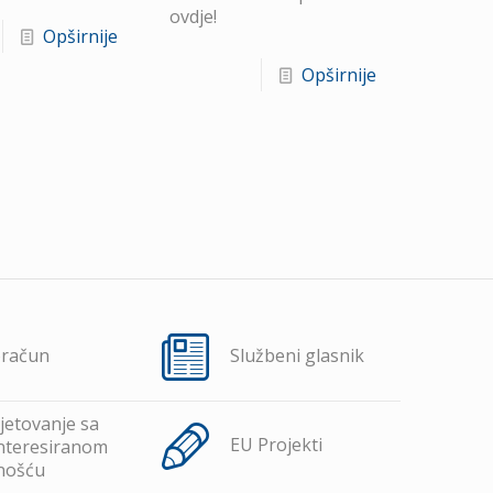
ovdje!
Opširnije
Opširnije
oračun
Službeni glasnik
jetovanje sa
EU Projekti
nteresiranom
nošću