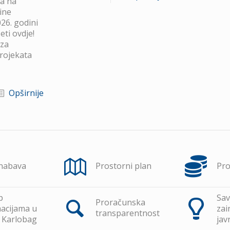
va na
ine
26. godini
ti ovdje!
 za
projekata
Opširnije
 nabava
Prostorni plan
Pr
p
Sav
Proračunska
acijama u
zai
transparentnost
 Karlobag
jav