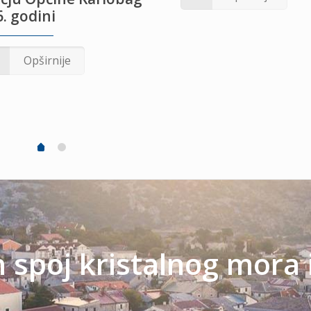
. godini
Opširnije
spoj kristalnog mora 