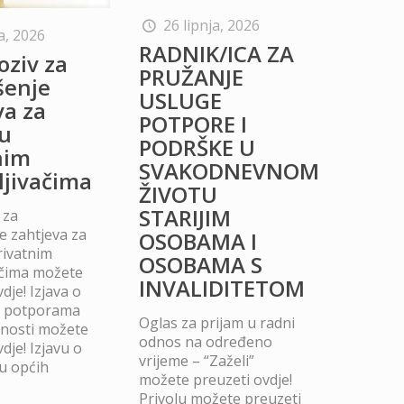
26 lipnja, 2026
a, 2026
RADNIK/ICA ZA
oziv za
PRUŽANJE
šenje
USLUGE
va za
POTPORE I
u
PODRŠKE U
nim
SVAKODNEVNOM
ljivačima
ŽIVOTU
STARIJIM
 za
 zahtjeva za
OSOBAMA I
rivatnim
OSOBAMA S
ačima možete
INVALIDITETOM
dje! Izjava o
m potporama
Oglas za prijam u radni
dnosti možete
odnos na određeno
dje! Izjavu o
vrijeme – “Zaželi”
u općih
možete preuzeti ovdje!
Privolu možete preuzeti