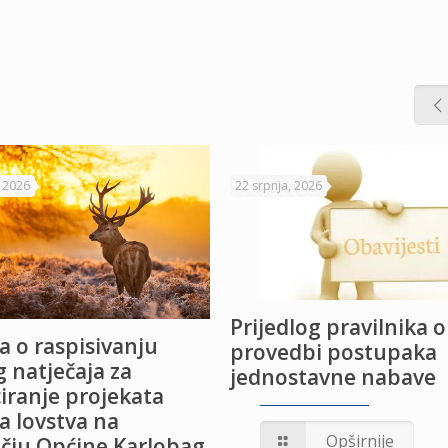
, 2026
22 srpnja, 2026
Prijedlog pravilnika o
a o raspisivanju
provedbi postupaka
 natječaja za
jednostavne nabave
iranje projekata
a lovstva na
Opširnije
čju Općine Karlobag