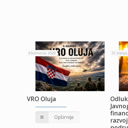
4 kolovoza, 2026
31 srpnja
VRO Oluja
Odluk
Javnog
financ
UŽANJE
Opširnije
razvoj
podru