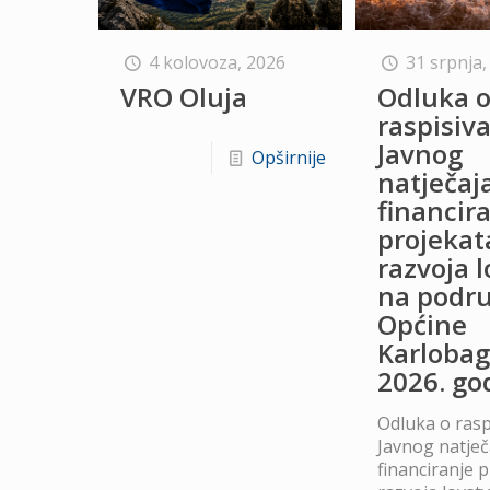
4 kolovoza, 2026
31 srpnja,
VRO Oluja
Odluka 
raspisiv
Javnog
Opširnije
natječaj
financir
projekat
razvoja 
na podru
Općine
Karlobag
2026. go
Odluka o rasp
Javnog natječ
financiranje 