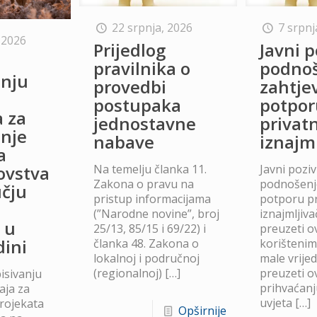
22 srpnja, 2026
7 srpnj
 2026
Prijedlog
Javni p
o
pravilnika o
podno
anju
provedbi
zahtje
postupaka
potpor
a za
jednostavne
privat
anje
nabave
iznajm
a
Na temelju članka 11.
Javni poziv
lovstva
Zakona o pravu na
podnošenje
čju
pristup informacijama
potporu p
(”Narodne novine”, broj
iznajmljiv
 u
25/13, 85/15 i 69/22) i
preuzeti ov
dini
članka 48. Zakona o
korišteni
lokalnoj i područnoj
male vrije
(regionalnoj)
[…]
preuzeti ov
isivanju
prihvaćanj
aja za
uvjeta
[…]
projekata
Opširnije