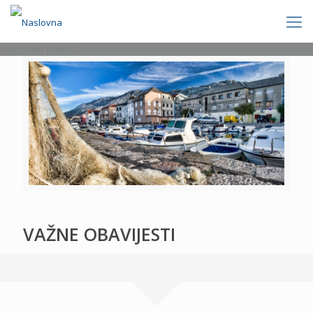
[rev_slider politics]
VAŽNE OBAVIJESTI