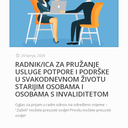
26 lipnja, 2026
RADNIK/ICA ZA PRUŽANJE
USLUGE POTPORE I PODRŠKE
U SVAKODNEVNOM ŽIVOTU
STARIJIM OSOBAMA I
OSOBAMA S INVALIDITETOM
Oglas za prijam u radni odnos na određeno vrijeme –
“Zaželi” možete preuzeti ovdje! Privolu možete preuzeti
ovdje!