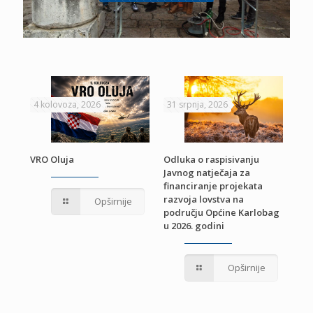
4 kolovoza, 2026
31 srpnja, 2026
22 
VRO Oluja
Odluka o raspisivanju
Javnog natječaja za
JE
Pri
financiranje projekata
pro
razvoja lovstva na
Opširnije
jed
području Općine Karlobag
TU
u 2026. godini
Opširnije