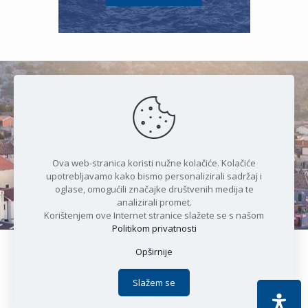
Čudesan spoj kristalnog mora i
prirode
Ova web-stranica koristi nužne kolačiće. Kolačiće
upotrebljavamo kako bismo personalizirali sadržaj i
oglase, omogućili značajke društvenih medija te
analizirali promet.
Korištenjem ove Internet stranice slažete se s našom
Politikom privatnosti
Opširnije
Copyright © 2021 Općina Karlobag | Sva prava pridržana |
Izjava o kolačićima
|
Politika privatnosti
| DEVELOPMENT by
Slažem se
Apoc IT