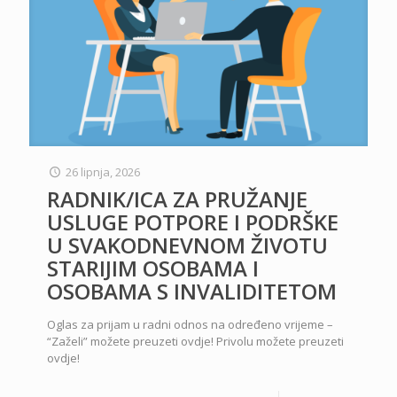
26 lipnja, 2026
RADNIK/ICA ZA PRUŽANJE
USLUGE POTPORE I PODRŠKE
U SVAKODNEVNOM ŽIVOTU
STARIJIM OSOBAMA I
OSOBAMA S INVALIDITETOM
Oglas za prijam u radni odnos na određeno vrijeme –
“Zaželi” možete preuzeti ovdje! Privolu možete preuzeti
ovdje!