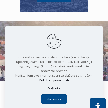
Čudesan spoj kristalnog mora i
prirode
Ova web-stranica koristi nužne kolačiće. Kolačiće
upotrebljavamo kako bismo personalizirali sadržaj i
oglase, omogućili značajke društvenih medija te
analizirali promet.
Korištenjem ove Internet stranice slažete se s našom
Politikom privatnosti
Opširnije
Copyright © 2021 Općina Karlobag | Sva prava pridržana |
Izjava o kolačićima
|
Politika privatnosti
| DEVELOPMENT by
Slažem se
Apoc IT