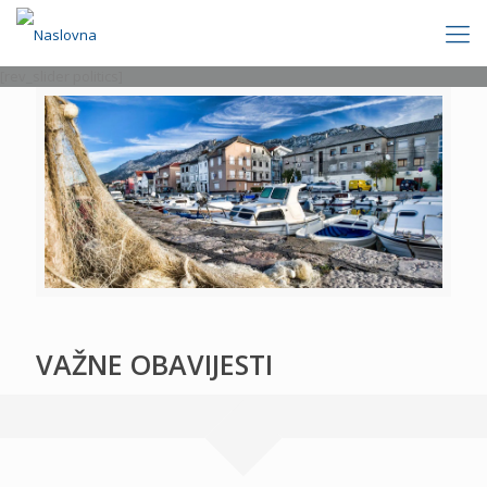
[rev_slider politics]
VAŽNE OBAVIJESTI