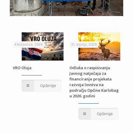
4 kolovoza, 2026
31 srpnja, 2026
22 
VRO Oluja
Odluka o raspisivanju
Javnog natječaja za
JE
Pri
financiranje projekata
pro
razvoja lovstva na
Opširnije
jed
području Općine Karlobag
TU
u 2026. godini
Opširnije