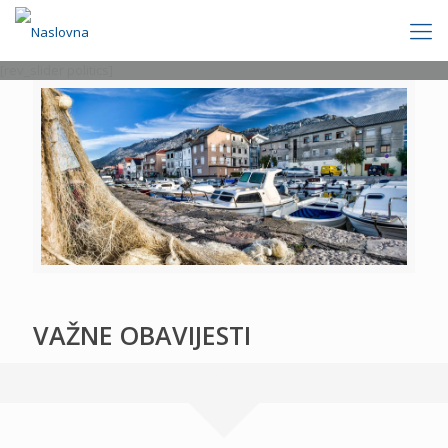
[rev_slider politics]
VAŽNE OBAVIJESTI