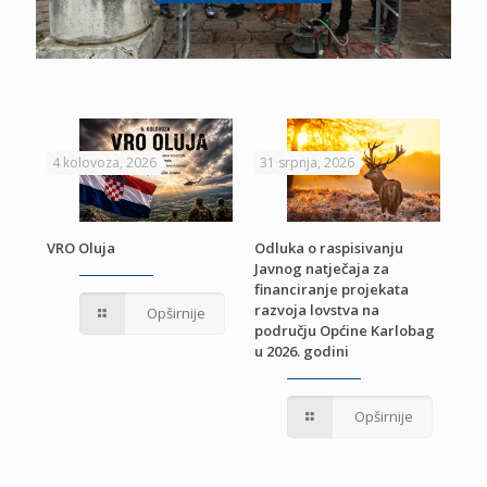
4 kolovoza, 2026
31 srpnja, 2026
22 
VRO Oluja
Odluka o raspisivanju
Javnog natječaja za
JE
Pri
financiranje projekata
pro
razvoja lovstva na
Opširnije
jed
području Općine Karlobag
TU
u 2026. godini
Opširnije