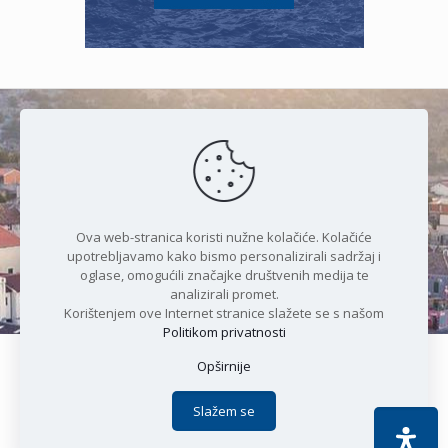
Čudesan spoj kristalnog mora i
prirode
Ova web-stranica koristi nužne kolačiće. Kolačiće
upotrebljavamo kako bismo personalizirali sadržaj i
oglase, omogućili značajke društvenih medija te
analizirali promet.
Korištenjem ove Internet stranice slažete se s našom
Politikom privatnosti
Opširnije
Copyright © 2021 Općina Karlobag | Sva prava pridržana |
Izjava o kolačićima
|
Politika privatnosti
| DEVELOPMENT by
Slažem se
Apoc IT