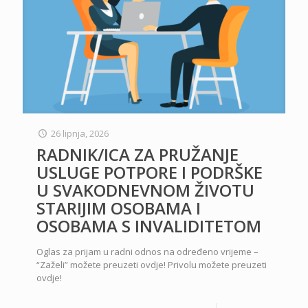
26 lipnja, 2026
RADNIK/ICA ZA PRUŽANJE
USLUGE POTPORE I PODRŠKE
U SVAKODNEVNOM ŽIVOTU
STARIJIM OSOBAMA I
OSOBAMA S INVALIDITETOM
Oglas za prijam u radni odnos na određeno vrijeme –
“Zaželi” možete preuzeti ovdje! Privolu možete preuzeti
ovdje!