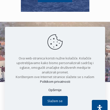
Čudesan spoj kristalnog mora i
prirode
Ova web-stranica koristi nužne kolačiće. Kolačiće
upotrebljavamo kako bismo personalizirali sadržaj i
oglase, omogućili značajke društvenih medija te
analizirali promet.
Korištenjem ove Internet stranice slažete se s našom
Politikom privatnosti
Opširnije
Copyright © 2021 Općina Karlobag | Sva prava pridržana |
Izjava o kolačićima
|
Politika privatnosti
| DEVELOPMENT by
Slažem se
Apoc IT