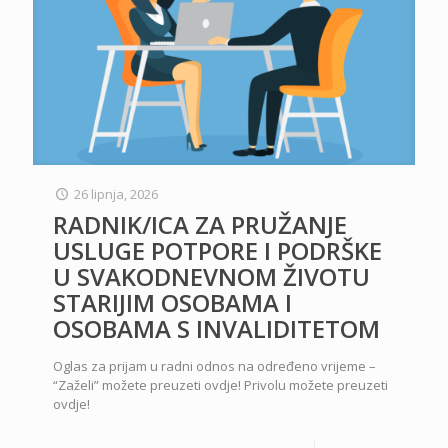
26 lipnja, 2026
RADNIK/ICA ZA PRUŽANJE
USLUGE POTPORE I PODRŠKE
U SVAKODNEVNOM ŽIVOTU
STARIJIM OSOBAMA I
OSOBAMA S INVALIDITETOM
Oglas za prijam u radni odnos na određeno vrijeme –
“Zaželi” možete preuzeti ovdje! Privolu možete preuzeti
ovdje!