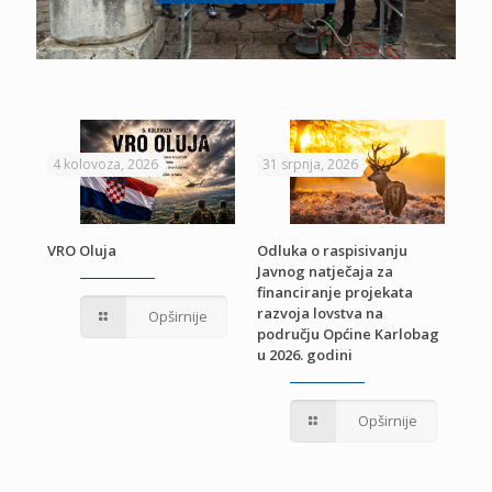
4 kolovoza, 2026
31 srpnja, 2026
22 
VRO Oluja
Odluka o raspisivanju
Javnog natječaja za
JE
Pri
financiranje projekata
pro
razvoja lovstva na
Opširnije
jed
području Općine Karlobag
TU
u 2026. godini
Opširnije