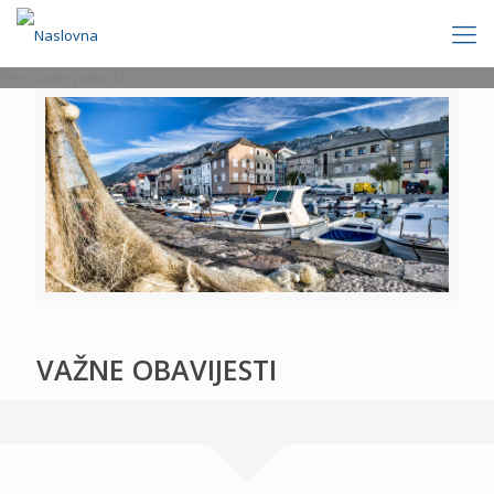
[rev_slider politics]
VAŽNE OBAVIJESTI