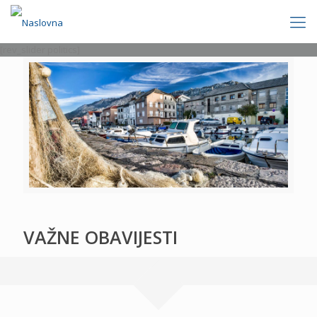
[rev_slider politics]
VAŽNE OBAVIJESTI