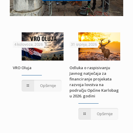
4 kolovoza, 2026
31 srpnja, 2026
22 
VRO Oluja
Odluka o raspisivanju
Javnog natječaja za
JE
Pri
financiranje projekata
pro
razvoja lovstva na
Opširnije
jed
području Općine Karlobag
TU
u 2026. godini
Opširnije