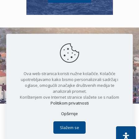
Čudesan spoj kristalnog mora i
prirode
Ova web-stranica koristi nužne kolačiće. Kolačiće
upotrebljavamo kako bismo personalizirali sadržaj i
oglase, omogućili značajke društvenih medija te
analizirali promet.
Korištenjem ove Internet stranice slažete se s našom
Politikom privatnosti
Opširnije
Copyright © 2021 Općina Karlobag | Sva prava pridržana |
Izjava o kolačićima
|
Politika privatnosti
| DEVELOPMENT by
Slažem se
Apoc IT