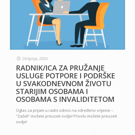
26 lipnja, 2026
RADNIK/ICA ZA PRUŽANJE
USLUGE POTPORE I PODRŠKE
U SVAKODNEVNOM ŽIVOTU
STARIJIM OSOBAMA I
OSOBAMA S INVALIDITETOM
Oglas za prijam u radni odnos na određeno vrijeme –
“Zaželi” možete preuzeti ovdje! Privolu možete preuzeti
ovdje!