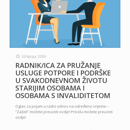
26 lipnja, 2026
RADNIK/ICA ZA PRUŽANJE
USLUGE POTPORE I PODRŠKE
U SVAKODNEVNOM ŽIVOTU
STARIJIM OSOBAMA I
OSOBAMA S INVALIDITETOM
Oglas za prijam u radni odnos na određeno vrijeme –
“Zaželi” možete preuzeti ovdje! Privolu možete preuzeti
ovdje!