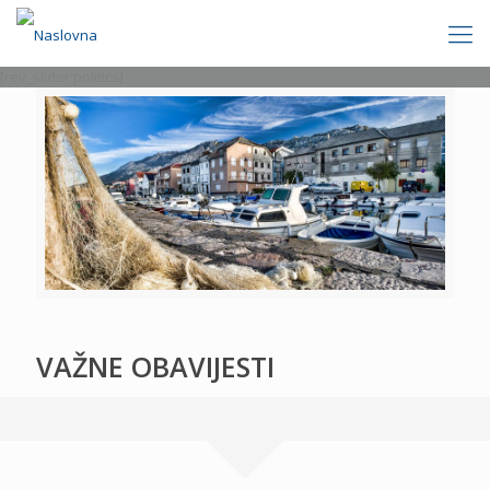
[rev_slider politics]
VAŽNE OBAVIJESTI