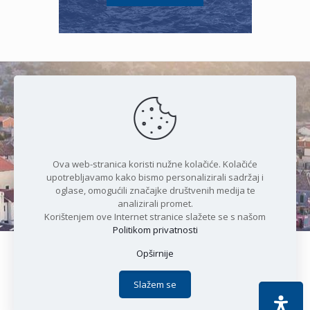
Čudesan spoj kristalnog mora i
prirode
Ova web-stranica koristi nužne kolačiće. Kolačiće
upotrebljavamo kako bismo personalizirali sadržaj i
oglase, omogućili značajke društvenih medija te
analizirali promet.
Korištenjem ove Internet stranice slažete se s našom
Politikom privatnosti
Opširnije
Copyright © 2021 Općina Karlobag | Sva prava pridržana |
Izjava o kolačićima
|
Politika privatnosti
| DEVELOPMENT by
Slažem se
Apoc IT