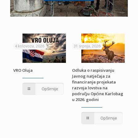
4 kolovoza, 2026
31 srpnja, 2026
22 
VRO Oluja
Odluka o raspisivanju
Javnog natječaja za
JE
Pri
financiranje projekata
pro
razvoja lovstva na
Opširnije
jed
području Općine Karlobag
TU
u 2026. godini
Opširnije