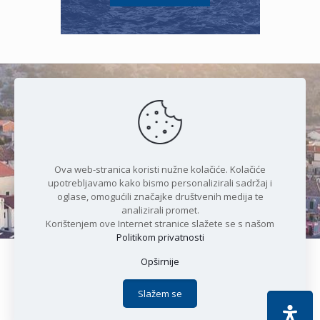
Čudesan spoj kristalnog mora i
prirode
Ova web-stranica koristi nužne kolačiće. Kolačiće
upotrebljavamo kako bismo personalizirali sadržaj i
oglase, omogućili značajke društvenih medija te
analizirali promet.
Korištenjem ove Internet stranice slažete se s našom
Politikom privatnosti
Opširnije
Copyright © 2021 Općina Karlobag | Sva prava pridržana |
Izjava o kolačićima
|
Politika privatnosti
| DEVELOPMENT by
Slažem se
Apoc IT