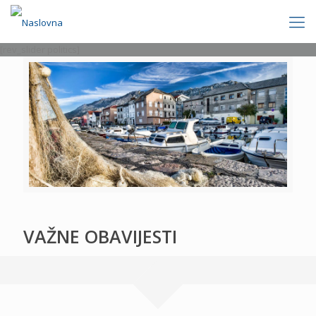
[rev_slider politics]
VAŽNE OBAVIJESTI