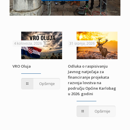
4 kolovoza, 2026
31 srpnja, 2026
22 
VRO Oluja
Odluka o raspisivanju
Javnog natječaja za
JE
Pri
financiranje projekata
pro
razvoja lovstva na
Opširnije
jed
području Općine Karlobag
TU
u 2026. godini
Opširnije