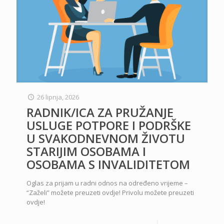
26 lipnja, 2026
RADNIK/ICA ZA PRUŽANJE
USLUGE POTPORE I PODRŠKE
U SVAKODNEVNOM ŽIVOTU
STARIJIM OSOBAMA I
OSOBAMA S INVALIDITETOM
Oglas za prijam u radni odnos na određeno vrijeme –
“Zaželi” možete preuzeti ovdje! Privolu možete preuzeti
ovdje!