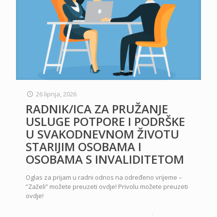
26 lipnja, 2026
RADNIK/ICA ZA PRUŽANJE
USLUGE POTPORE I PODRŠKE
U SVAKODNEVNOM ŽIVOTU
STARIJIM OSOBAMA I
OSOBAMA S INVALIDITETOM
Oglas za prijam u radni odnos na određeno vrijeme –
“Zaželi” možete preuzeti ovdje! Privolu možete preuzeti
ovdje!