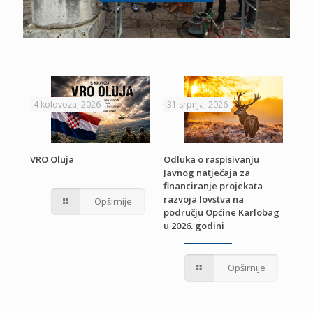
4 kolovoza, 2026
31 srpnja, 2026
22 
VRO Oluja
Odluka o raspisivanju
Javnog natječaja za
JE
Pri
financiranje projekata
pro
razvoja lovstva na
Opširnije
jed
području Općine Karlobag
TU
u 2026. godini
Opširnije