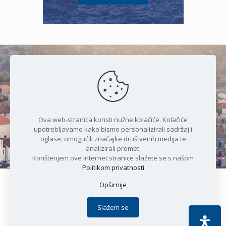
Čudesan spoj kristalnog mora i
prirode
Ova web-stranica koristi nužne kolačiće. Kolačiće
upotrebljavamo kako bismo personalizirali sadržaj i
oglase, omogućili značajke društvenih medija te
analizirali promet.
Korištenjem ove Internet stranice slažete se s našom
Politikom privatnosti
Opširnije
Copyright © 2021 Općina Karlobag | Sva prava pridržana |
Izjava o kolačićima
|
Politika privatnosti
| DEVELOPMENT by
Slažem se
Apoc IT