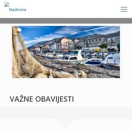
[rev_slider politics]
VAŽNE OBAVIJESTI