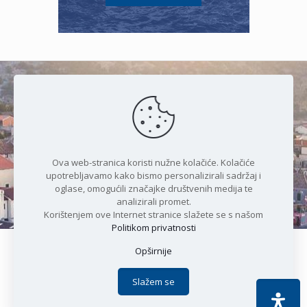
Čudesan spoj kristalnog mora i
prirode
Ova web-stranica koristi nužne kolačiće. Kolačiće
upotrebljavamo kako bismo personalizirali sadržaj i
oglase, omogućili značajke društvenih medija te
analizirali promet.
Korištenjem ove Internet stranice slažete se s našom
Politikom privatnosti
Opširnije
Copyright © 2021 Općina Karlobag | Sva prava pridržana |
Izjava o kolačićima
|
Politika privatnosti
| DEVELOPMENT by
Slažem se
Apoc IT