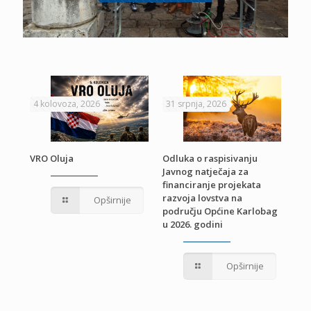
4 kolovoza, 2026
31 srpnja, 2026
22 
VRO Oluja
Odluka o raspisivanju
Javnog natječaja za
JE
Pri
financiranje projekata
pro
razvoja lovstva na
Opširnije
jed
području Općine Karlobag
TU
u 2026. godini
Opširnije