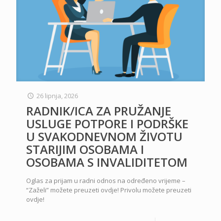
26 lipnja, 2026
RADNIK/ICA ZA PRUŽANJE
USLUGE POTPORE I PODRŠKE
U SVAKODNEVNOM ŽIVOTU
STARIJIM OSOBAMA I
OSOBAMA S INVALIDITETOM
Oglas za prijam u radni odnos na određeno vrijeme –
“Zaželi” možete preuzeti ovdje! Privolu možete preuzeti
ovdje!