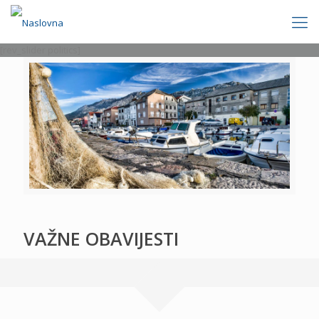
[rev_slider politics]
VAŽNE OBAVIJESTI