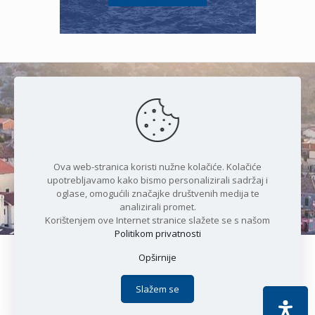
Čudesan spoj kristalnog mora i
prirode
Ova web-stranica koristi nužne kolačiće. Kolačiće
upotrebljavamo kako bismo personalizirali sadržaj i
oglase, omogućili značajke društvenih medija te
analizirali promet.
Korištenjem ove Internet stranice slažete se s našom
Politikom privatnosti
Opširnije
Copyright © 2021 Općina Karlobag | Sva prava pridržana |
Izjava o kolačićima
|
Politika privatnosti
| DEVELOPMENT by
Slažem se
Apoc IT