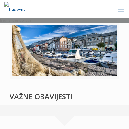
[rev_slider politics]
VAŽNE OBAVIJESTI