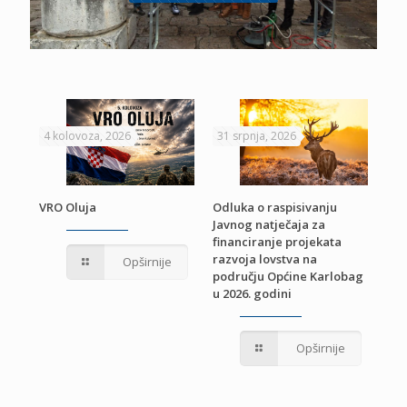
4 kolovoza, 2026
31 srpnja, 2026
22 
VRO Oluja
Odluka o raspisivanju
Javnog natječaja za
JE
Pri
financiranje projekata
pro
razvoja lovstva na
Opširnije
jed
području Općine Karlobag
TU
u 2026. godini
Opširnije