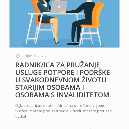
26 lipnja, 2026
RADNIK/ICA ZA PRUŽANJE
USLUGE POTPORE I PODRŠKE
U SVAKODNEVNOM ŽIVOTU
STARIJIM OSOBAMA I
OSOBAMA S INVALIDITETOM
Oglas za prijam u radni odnos na određeno vrijeme –
“Zaželi” možete preuzeti ovdje! Privolu možete preuzeti
ovdje!