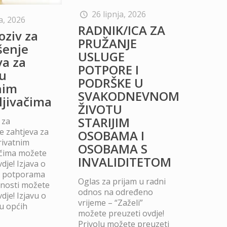
26 lipnja, 2026
a, 2026
RADNIK/ICA ZA
oziv za
PRUŽANJE
šenje
USLUGE
va za
POTPORE I
u
PODRŠKE U
nim
SVAKODNEVNOM
ljivačima
ŽIVOTU
STARIJIM
 za
 zahtjeva za
OSOBAMA I
rivatnim
OSOBAMA S
ačima možete
INVALIDITETOM
dje! Izjava o
m potporama
Oglas za prijam u radni
dnosti možete
odnos na određeno
dje! Izjavu o
vrijeme – “Zaželi”
u općih
možete preuzeti ovdje!
Privolu možete preuzeti