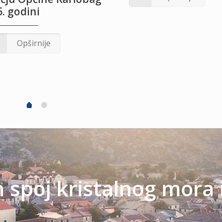
. godini
Opširnije
spoj kristalnog mora 