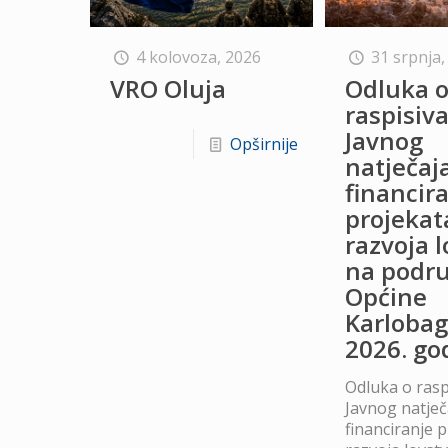
4 kolovoza, 2026
31 srpnja,
VRO Oluja
Odluka 
raspisiv
Javnog
Opširnije
natječaj
financir
projekat
razvoja 
na podru
Općine
Karlobag
2026. go
Odluka o rasp
Javnog natječ
financiranje 