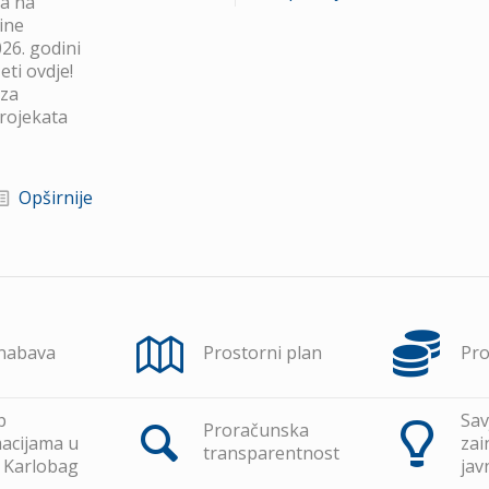
va na
ine
26. godini
ti ovdje!
 za
projekata
Opširnije
 nabava
Prostorni plan
Pr
p
Sav
Proračunska
acijama u
zai
transparentnost
 Karlobag
jav