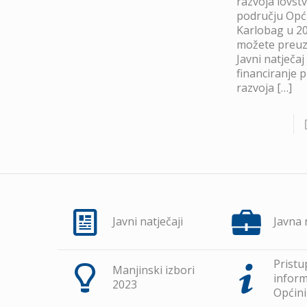
razvoja lovst
području Opć
Karlobag u 20
možete preuze
Javni natječaj
financiranje 
razvoja
[…]
Javni natječaji
Javna
Pristu
Manjinski izbori
inform
2023
Općini