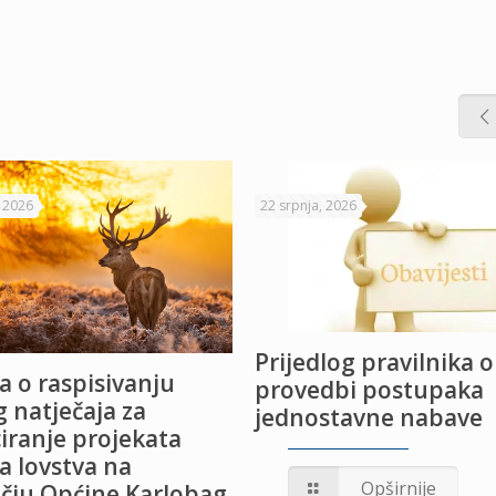
, 2026
22 srpnja, 2026
Prijedlog pravilnika o
a o raspisivanju
provedbi postupaka
 natječaja za
jednostavne nabave
iranje projekata
a lovstva na
Opširnije
čju Općine Karlobag