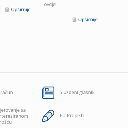
ovdje!
Opširnije
Opširnije
oračun
Službeni glasnik
jetovanje sa
EU Projekti
nteresiranom
nošću