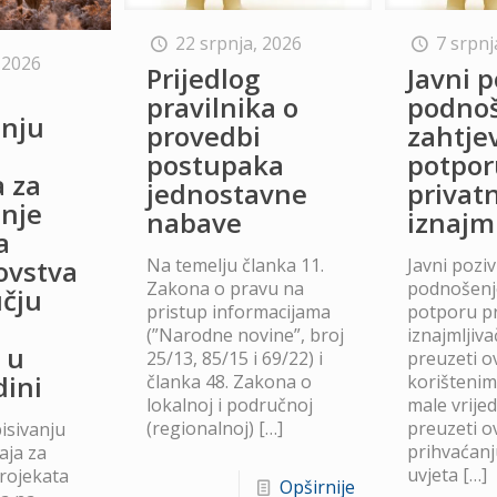
22 srpnja, 2026
7 srpnj
 2026
Prijedlog
Javni p
o
pravilnika o
podno
anju
provedbi
zahtje
postupaka
potpor
a za
jednostavne
privat
anje
nabave
iznajm
a
Na temelju članka 11.
Javni poziv
lovstva
Zakona o pravu na
podnošenje
čju
pristup informacijama
potporu p
(”Narodne novine”, broj
iznajmljiv
 u
25/13, 85/15 i 69/22) i
preuzeti ov
dini
članka 48. Zakona o
korišteni
lokalnoj i područnoj
male vrije
(regionalnoj)
[…]
preuzeti ov
isivanju
prihvaćanj
aja za
uvjeta
[…]
projekata
Opširnije