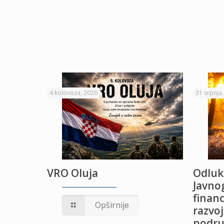
4 kolovoza, 2026
31 srpnja
VRO Oluja
Odluk
Javnog
financ
UŽANJE
Opširnije
razvoj
podru