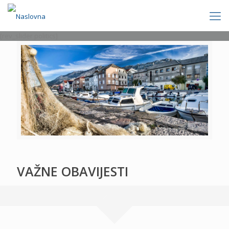
[rev_slider politics]
VAŽNE OBAVIJESTI