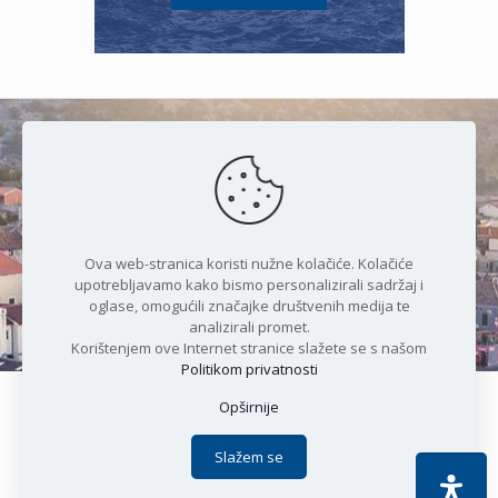
Čudesan spoj kristalnog mora i
prirode
Ova web-stranica koristi nužne kolačiće. Kolačiće
upotrebljavamo kako bismo personalizirali sadržaj i
oglase, omogućili značajke društvenih medija te
analizirali promet.
Korištenjem ove Internet stranice slažete se s našom
Politikom privatnosti
Opširnije
Copyright © 2021 Općina Karlobag | Sva prava pridržana |
Izjava o kolačićima
|
Politika privatnosti
| DEVELOPMENT by
Slažem se
Apoc IT