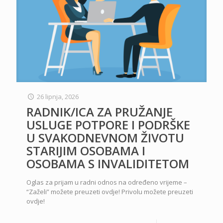
26 lipnja, 2026
RADNIK/ICA ZA PRUŽANJE
USLUGE POTPORE I PODRŠKE
U SVAKODNEVNOM ŽIVOTU
STARIJIM OSOBAMA I
OSOBAMA S INVALIDITETOM
Oglas za prijam u radni odnos na određeno vrijeme –
“Zaželi” možete preuzeti ovdje! Privolu možete preuzeti
ovdje!