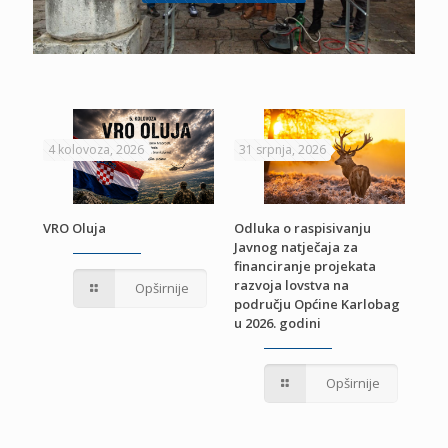
4 kolovoza, 2026
31 srpnja, 2026
22 
VRO Oluja
Odluka o raspisivanju
Javnog natječaja za
JE
Pri
financiranje projekata
pro
razvoja lovstva na
Opširnije
jed
području Općine Karlobag
TU
u 2026. godini
Opširnije