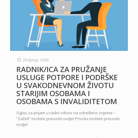
26 lipnja, 2026
RADNIK/ICA ZA PRUŽANJE
USLUGE POTPORE I PODRŠKE
U SVAKODNEVNOM ŽIVOTU
STARIJIM OSOBAMA I
OSOBAMA S INVALIDITETOM
Oglas za prijam u radni odnos na određeno vrijeme –
“Zaželi” možete preuzeti ovdje! Privolu možete preuzeti
ovdje!