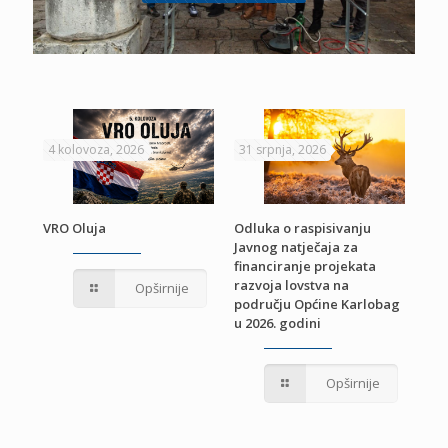
4 kolovoza, 2026
31 srpnja, 2026
22 
VRO Oluja
Odluka o raspisivanju
Javnog natječaja za
JE
Pri
financiranje projekata
pro
razvoja lovstva na
Opširnije
jed
području Općine Karlobag
TU
u 2026. godini
Opširnije