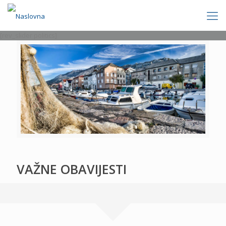
[rev_slider politics]
VAŽNE OBAVIJESTI