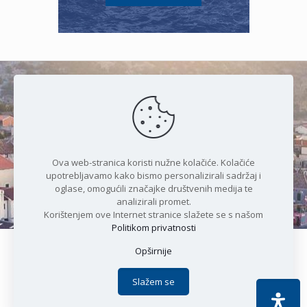
Čudesan spoj kristalnog mora i
prirode
Ova web-stranica koristi nužne kolačiće. Kolačiće
upotrebljavamo kako bismo personalizirali sadržaj i
oglase, omogućili značajke društvenih medija te
analizirali promet.
Korištenjem ove Internet stranice slažete se s našom
Politikom privatnosti
Opširnije
Copyright © 2021 Općina Karlobag | Sva prava pridržana |
Izjava o kolačićima
|
Politika privatnosti
| DEVELOPMENT by
Slažem se
Apoc IT