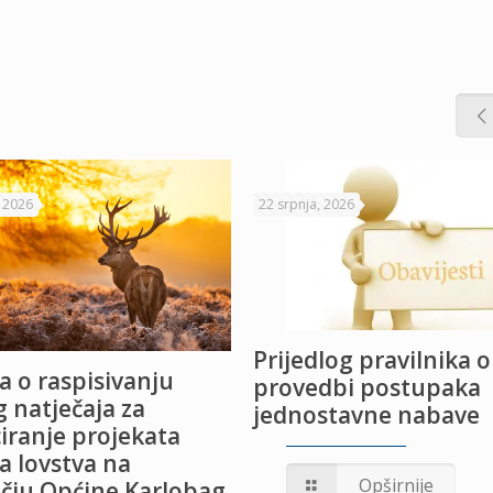
, 2026
22 srpnja, 2026
Prijedlog pravilnika o
a o raspisivanju
provedbi postupaka
 natječaja za
jednostavne nabave
iranje projekata
a lovstva na
Opširnije
čju Općine Karlobag