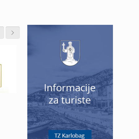
7 srpnja, 2026
26 lipnja, 202
Javni poziv za podnošenje
RADNIK
zahtjeva za potporu
USLUGE