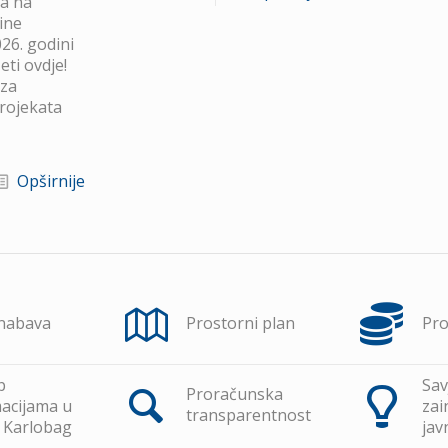
va na
ine
26. godini
ti ovdje!
 za
projekata
Opširnije
 nabava
Prostorni plan
Pr
p
Sav
Proračunska
acijama u
zai
transparentnost
 Karlobag
jav