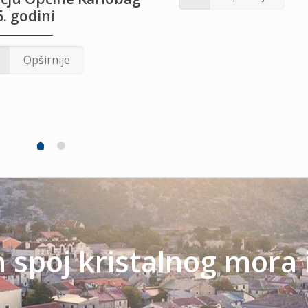
. godini
Opširnije
spoj kristalnog mora 