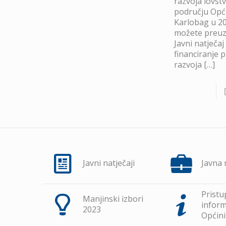
razvoja lovst
području Opć
Karlobag u 20
možete preuze
Javni natječaj
financiranje 
razvoja
[…]
Javni natječaji
Javna
Pristu
Manjinski izbori
inform
2023
Općini