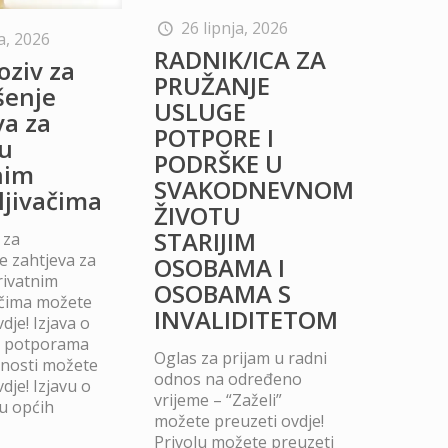
26 lipnja, 2026
a, 2026
RADNIK/ICA ZA
oziv za
PRUŽANJE
šenje
USLUGE
va za
POTPORE I
u
PODRŠKE U
nim
SVAKODNEVNOM
ljivačima
ŽIVOTU
STARIJIM
 za
 zahtjeva za
OSOBAMA I
rivatnim
OSOBAMA S
ačima možete
INVALIDITETOM
dje! Izjava o
m potporama
Oglas za prijam u radni
dnosti možete
odnos na određeno
dje! Izjavu o
vrijeme – “Zaželi”
u općih
možete preuzeti ovdje!
Privolu možete preuzeti