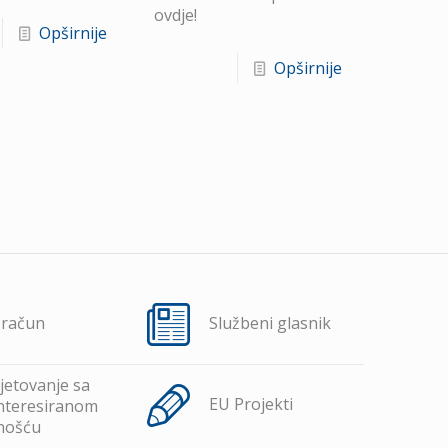
ovdje!
Opširnije
Opširnije
oračun
Službeni glasnik
jetovanje sa
EU Projekti
nteresiranom
nošću