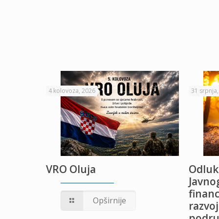
4 kolovoza, 2026
31 srpnja
VRO Oluja
Odluk
Javnog
financ
UŽANJE
Opširnije
razvoj
podru