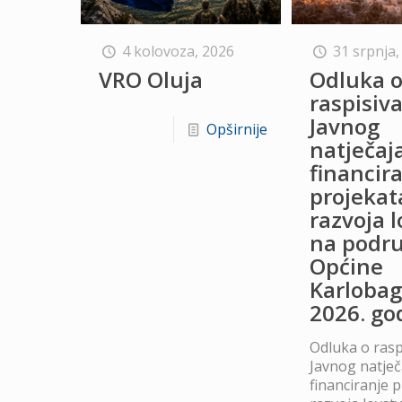
4 kolovoza, 2026
31 srpnja,
VRO Oluja
Odluka 
raspisiv
Javnog
Opširnije
natječaj
financir
projekat
razvoja 
na podru
Općine
Karlobag
2026. go
Odluka o rasp
Javnog natječ
financiranje 