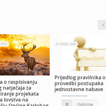
, 2026
22 srpnja, 2026
Prijedlog pravilnika o
a o raspisivanju
provedbi postupaka
 natječaja za
jednostavne nabave
iranje projekata
a lovstva na
Opširnije
čju Općine Karlobag