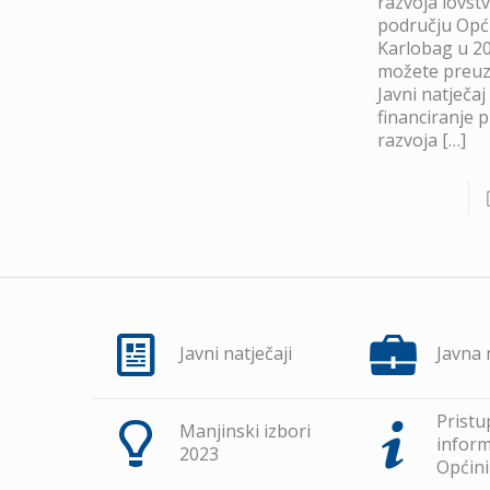
razvoja lovst
području Opć
Karlobag u 20
možete preuze
Javni natječaj
financiranje 
razvoja
[…]
Javni natječaji
Javna
Pristu
Manjinski izbori
inform
2023
Općini