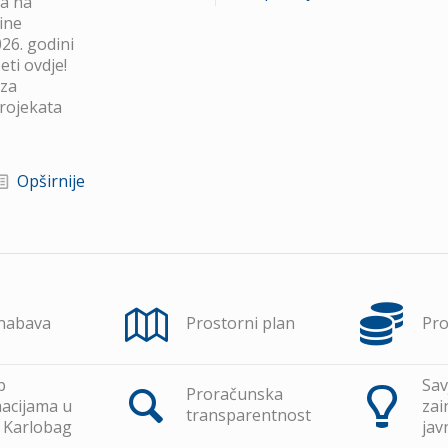
va na
ine
26. godini
ti ovdje!
 za
projekata
Opširnije
 nabava
Prostorni plan
Pr
p
Sav
Proračunska
acijama u
zai
transparentnost
 Karlobag
jav