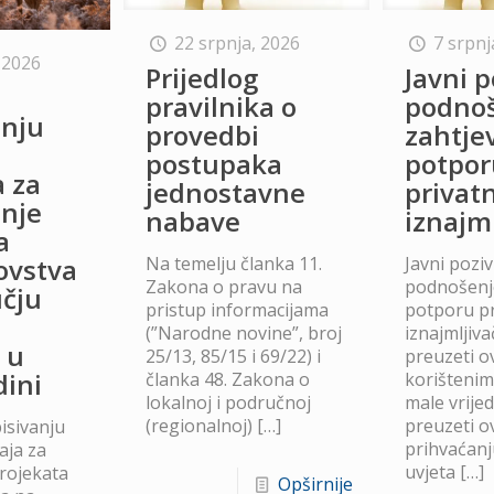
22 srpnja, 2026
7 srpnj
 2026
Prijedlog
Javni p
o
pravilnika o
podno
anju
provedbi
zahtje
postupaka
potpor
a za
jednostavne
privat
anje
nabave
iznajm
a
Na temelju članka 11.
Javni poziv
lovstva
Zakona o pravu na
podnošenje
čju
pristup informacijama
potporu p
(”Narodne novine”, broj
iznajmljiv
 u
25/13, 85/15 i 69/22) i
preuzeti ov
dini
članka 48. Zakona o
korišteni
lokalnoj i područnoj
male vrije
(regionalnoj)
[…]
preuzeti ov
isivanju
prihvaćanj
aja za
uvjeta
[…]
projekata
Opširnije