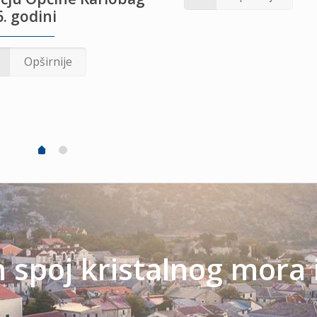
. godini
Opširnije
spoj kristalnog mora 