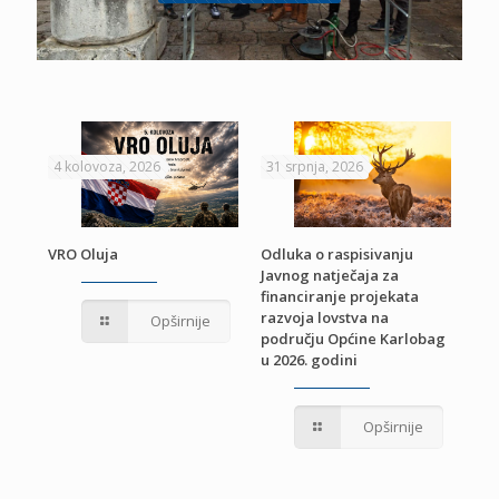
4 kolovoza, 2026
31 srpnja, 2026
22 
VRO Oluja
Odluka o raspisivanju
Javnog natječaja za
JE
Pri
financiranje projekata
pro
razvoja lovstva na
Opširnije
jed
području Općine Karlobag
TU
u 2026. godini
Opširnije