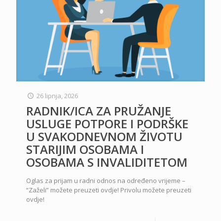
26 lipnja, 2026
RADNIK/ICA ZA PRUŽANJE
USLUGE POTPORE I PODRŠKE
U SVAKODNEVNOM ŽIVOTU
STARIJIM OSOBAMA I
OSOBAMA S INVALIDITETOM
Oglas za prijam u radni odnos na određeno vrijeme –
“Zaželi” možete preuzeti ovdje! Privolu možete preuzeti
ovdje!