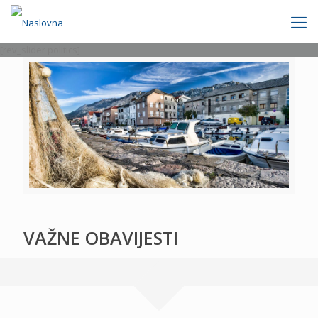
[rev_slider politics]
VAŽNE OBAVIJESTI