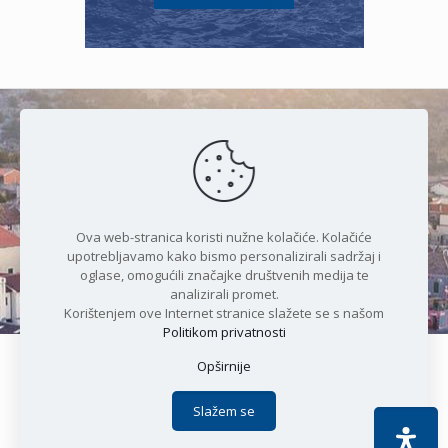
Čudesan spoj kristalnog mora i
prirode
Ova web-stranica koristi nužne kolačiće. Kolačiće
upotrebljavamo kako bismo personalizirali sadržaj i
oglase, omogućili značajke društvenih medija te
analizirali promet.
Korištenjem ove Internet stranice slažete se s našom
Politikom privatnosti
Opširnije
Copyright © 2021 Općina Karlobag | Sva prava pridržana |
Izjava o kolačićima
|
Politika privatnosti
| DEVELOPMENT by
Slažem se
Apoc IT