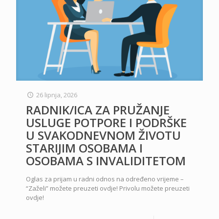
26 lipnja, 2026
RADNIK/ICA ZA PRUŽANJE
USLUGE POTPORE I PODRŠKE
U SVAKODNEVNOM ŽIVOTU
STARIJIM OSOBAMA I
OSOBAMA S INVALIDITETOM
Oglas za prijam u radni odnos na određeno vrijeme –
“Zaželi” možete preuzeti ovdje! Privolu možete preuzeti
ovdje!