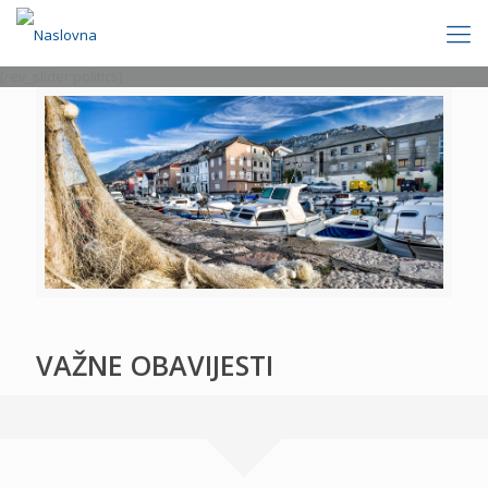
[rev_slider politics]
VAŽNE OBAVIJESTI