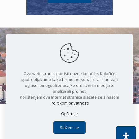
Čudesan spoj kristalnog mora i
prirode
Ova web-stranica koristi nužne kolačiće. Kolačiće
upotrebljavamo kako bismo personalizirali sadržaj i
oglase, omogućili značajke društvenih medija te
analizirali promet.
Korištenjem ove Internet stranice slažete se s našom
Politikom privatnosti
Opširnije
Copyright © 2021 Općina Karlobag | Sva prava pridržana |
Izjava o kolačićima
|
Politika privatnosti
| DEVELOPMENT by
Slažem se
Apoc IT