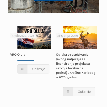
4 kolovoza, 2026
31 srpnja, 2026
22 
VRO Oluja
Odluka o raspisivanju
Javnog natječaja za
JE
Pri
financiranje projekata
pro
razvoja lovstva na
Opširnije
jed
području Općine Karlobag
TU
u 2026. godini
Opširnije