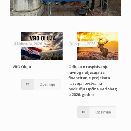
4 kolovoza, 2026
31 srpnja, 2026
22 
VRO Oluja
Odluka o raspisivanju
Javnog natječaja za
JE
Pri
financiranje projekata
pro
razvoja lovstva na
Opširnije
jed
području Općine Karlobag
TU
u 2026. godini
Opširnije