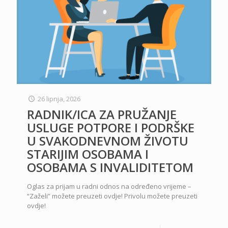
26 lipnja, 2026
RADNIK/ICA ZA PRUŽANJE
USLUGE POTPORE I PODRŠKE
U SVAKODNEVNOM ŽIVOTU
STARIJIM OSOBAMA I
OSOBAMA S INVALIDITETOM
Oglas za prijam u radni odnos na određeno vrijeme –
“Zaželi” možete preuzeti ovdje! Privolu možete preuzeti
ovdje!