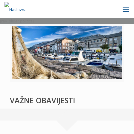
[rev_slider politics]
VAŽNE OBAVIJESTI