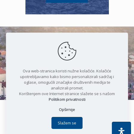
Čudesan spoj kristalnog mora i
prirode
Ova web-stranica koristi nužne kolačiće. Kolačiće
upotrebljavamo kako bismo personalizirali sadržaj i
oglase, omogućili značajke društvenih medija te
analizirali promet.
Korištenjem ove Internet stranice slažete se s našom
Politikom privatnosti
Opširnije
Copyright © 2021 Općina Karlobag | Sva prava pridržana |
Izjava o kolačićima
|
Politika privatnosti
| DEVELOPMENT by
Slažem se
Apoc IT