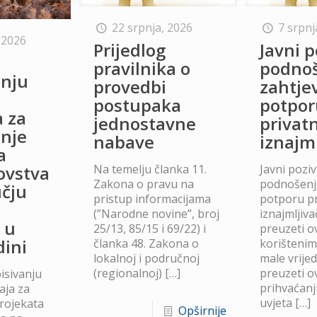
22 srpnja, 2026
7 srpnj
 2026
Prijedlog
Javni p
o
pravilnika o
podno
anju
provedbi
zahtje
postupaka
potpor
a za
jednostavne
privat
anje
nabave
iznajm
a
Na temelju članka 11.
Javni poziv
lovstva
Zakona o pravu na
podnošenje
čju
pristup informacijama
potporu p
(”Narodne novine”, broj
iznajmljiv
 u
25/13, 85/15 i 69/22) i
preuzeti ov
dini
članka 48. Zakona o
korišteni
lokalnoj i područnoj
male vrije
(regionalnoj)
[…]
preuzeti ov
isivanju
prihvaćanj
aja za
uvjeta
[…]
projekata
Opširnije