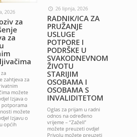
26 lipnja, 2026
a, 2026
RADNIK/ICA ZA
oziv za
PRUŽANJE
šenje
USLUGE
va za
POTPORE I
u
PODRŠKE U
nim
SVAKODNEVNOM
ljivačima
ŽIVOTU
STARIJIM
 za
 zahtjeva za
OSOBAMA I
rivatnim
OSOBAMA S
ačima možete
INVALIDITETOM
dje! Izjava o
m potporama
Oglas za prijam u radni
dnosti možete
odnos na određeno
dje! Izjavu o
vrijeme – “Zaželi”
u općih
možete preuzeti ovdje!
Privolu možete preuzeti