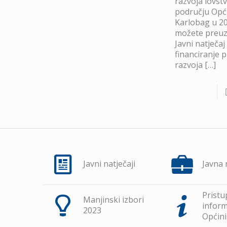
razvoja lovst
području Opć
Karlobag u 20
možete preuze
Javni natječaj
financiranje 
razvoja
[…]
Javni natječaji
Javna
Pristu
Manjinski izbori
inform
2023
Općini