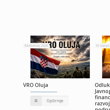
4 kolovoza, 2026
31 srpnja
VRO Oluja
Odluk
Javnog
financ
UŽANJE
Opširnije
razvoj
podru