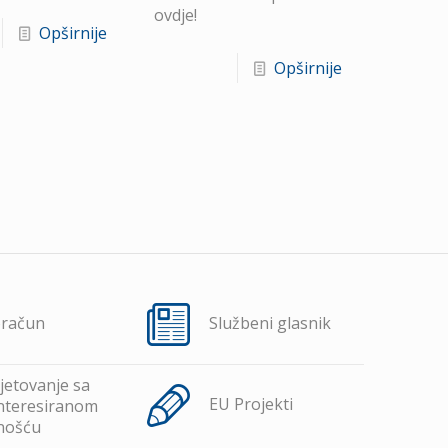
ovdje!
Opširnije
Opširnije
oračun
Službeni glasnik
jetovanje sa
EU Projekti
nteresiranom
nošću