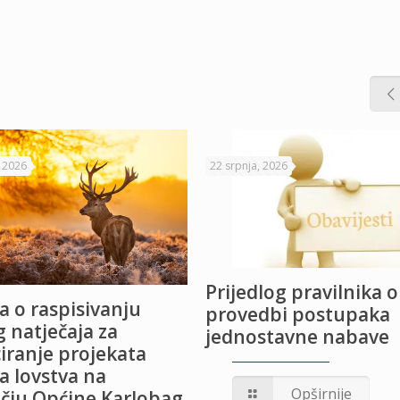
, 2026
22 srpnja, 2026
Prijedlog pravilnika o
a o raspisivanju
provedbi postupaka
 natječaja za
jednostavne nabave
iranje projekata
a lovstva na
Opširnije
čju Općine Karlobag