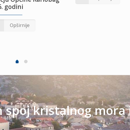
. godini
Opširnije
spoj kristalnog mora 