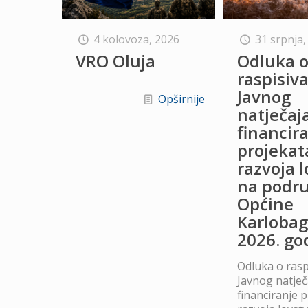
4 kolovoza, 2026
31 srpnja,
VRO Oluja
Odluka 
raspisiv
Javnog
Opširnije
natječaj
financir
projekat
razvoja 
na podru
Općine
Karlobag
2026. go
Odluka o rasp
Javnog natječ
financiranje 