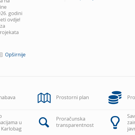
va na
ine
26. godini
ti ovdje!
 za
projekata
Opširnije
 nabava
Prostorni plan
Pr
p
Sav
Proračunska
acijama u
zai
transparentnost
 Karlobag
jav