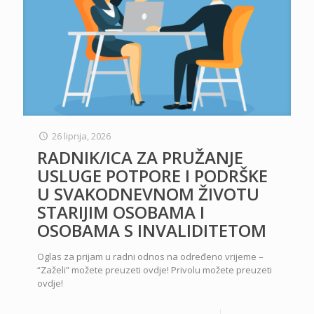
26 lipnja, 2026
RADNIK/ICA ZA PRUŽANJE
USLUGE POTPORE I PODRŠKE
U SVAKODNEVNOM ŽIVOTU
STARIJIM OSOBAMA I
OSOBAMA S INVALIDITETOM
Oglas za prijam u radni odnos na određeno vrijeme –
“Zaželi” možete preuzeti ovdje! Privolu možete preuzeti
ovdje!