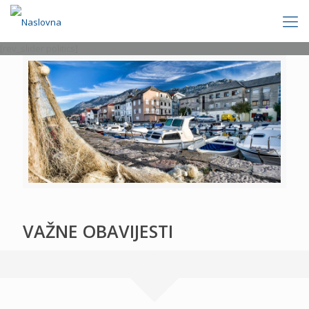
[rev_slider politics]
VAŽNE OBAVIJESTI