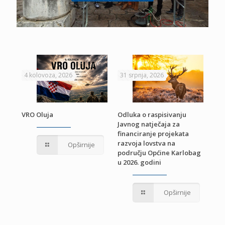
4 kolovoza, 2026
31 srpnja, 2026
22 
VRO Oluja
Odluka o raspisivanju
Javnog natječaja za
JE
Pri
financiranje projekata
pro
razvoja lovstva na
Opširnije
jed
području Općine Karlobag
TU
u 2026. godini
Opširnije