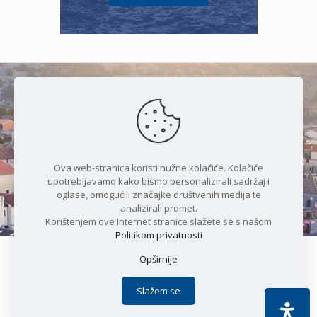
Čudesan spoj kristalnog mora i
prirode
Ova web-stranica koristi nužne kolačiće. Kolačiće
upotrebljavamo kako bismo personalizirali sadržaj i
oglase, omogućili značajke društvenih medija te
analizirali promet.
Korištenjem ove Internet stranice slažete se s našom
Politikom privatnosti
Opširnije
Copyright © 2021 Općina Karlobag | Sva prava pridržana |
Izjava o kolačićima
|
Politika privatnosti
| DEVELOPMENT by
Slažem se
Apoc IT