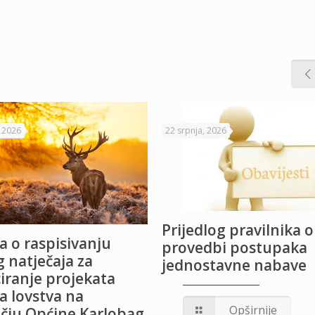
, 2026
22 srpnja, 2026
Prijedlog pravilnika o
a o raspisivanju
provedbi postupaka
 natječaja za
jednostavne nabave
iranje projekata
a lovstva na
Opširnije
čju Općine Karlobag