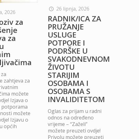
26 lipnja, 2026
a, 2026
RADNIK/ICA ZA
oziv za
PRUŽANJE
šenje
USLUGE
va za
POTPORE I
u
PODRŠKE U
nim
SVAKODNEVNOM
ljivačima
ŽIVOTU
STARIJIM
 za
 zahtjeva za
OSOBAMA I
rivatnim
OSOBAMA S
ačima možete
INVALIDITETOM
dje! Izjava o
m potporama
Oglas za prijam u radni
dnosti možete
odnos na određeno
dje! Izjavu o
vrijeme – “Zaželi”
u općih
možete preuzeti ovdje!
Privolu možete preuzeti