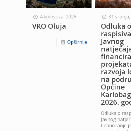
4 kolovoza, 2026
31 srpnja,
VRO Oluja
Odluka 
raspisiv
Javnog
Opširnije
natječaj
financir
projekat
razvoja 
na podru
Općine
Karlobag
2026. go
Odluka o rasp
Javnog natječ
financiranje 