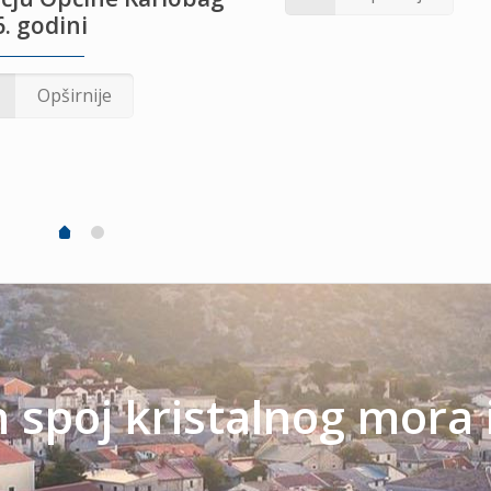
. godini
Opširnije
spoj kristalnog mora 