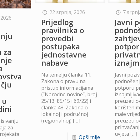
22 srpnja, 2026
7 srpnj
 2026
Prijedlog
Javni p
o
pravilnika o
podno
anju
provedbi
zahtje
postupaka
potpor
a za
jednostavne
privat
anje
nabave
iznajm
a
Na temelju članka 11.
Javni poziv
lovstva
Zakona o pravu na
podnošenje
čju
pristup informacijama
potporu p
(”Narodne novine”, broj
iznajmljiv
 u
25/13, 85/15 i 69/22) i
preuzeti ov
dini
članka 48. Zakona o
korišteni
lokalnoj i područnoj
male vrije
(regionalnoj)
[…]
preuzeti ov
isivanju
prihvaćanj
aja za
uvjeta
[…]
projekata
Opširnije