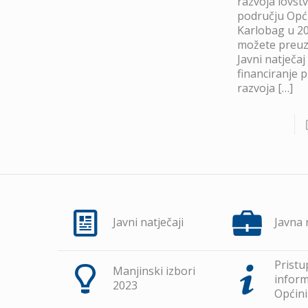
razvoja lovst
području Opć
Karlobag u 20
možete preuze
Javni natječaj
financiranje 
razvoja
[…]
Javni natječaji
Javna
Pristu
Manjinski izbori
inform
2023
Općini