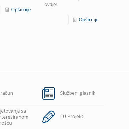
ovdje!
Opširnije
Opširnije
oračun
Službeni glasnik
jetovanje sa
EU Projekti
nteresiranom
nošću