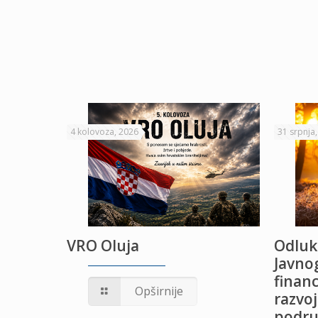
4 kolovoza, 2026
31 srpnja
VRO Oluja
Odluk
Javnog
financ
UŽANJE
Opširnije
razvoj
podru