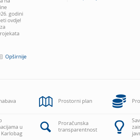
va na
ine
26. godini
ti ovdje!
 za
projekata
Opširnije
 nabava
Prostorni plan
Pr
p
Sav
Proračunska
acijama u
zai
transparentnost
 Karlobag
jav