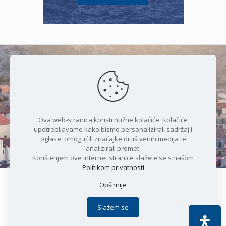
Čudesan spoj kristalnog mora i
prirode
Ova web-stranica koristi nužne kolačiće. Kolačiće
upotrebljavamo kako bismo personalizirali sadržaj i
oglase, omogućili značajke društvenih medija te
analizirali promet.
Korištenjem ove Internet stranice slažete se s našom
Politikom privatnosti
Opširnije
Copyright © 2021 Općina Karlobag | Sva prava pridržana |
Izjava o kolačićima
|
Politika privatnosti
| DEVELOPMENT by
Slažem se
Apoc IT