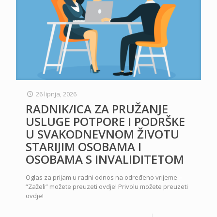
26 lipnja, 2026
RADNIK/ICA ZA PRUŽANJE
USLUGE POTPORE I PODRŠKE
U SVAKODNEVNOM ŽIVOTU
STARIJIM OSOBAMA I
OSOBAMA S INVALIDITETOM
Oglas za prijam u radni odnos na određeno vrijeme –
“Zaželi” možete preuzeti ovdje! Privolu možete preuzeti
ovdje!