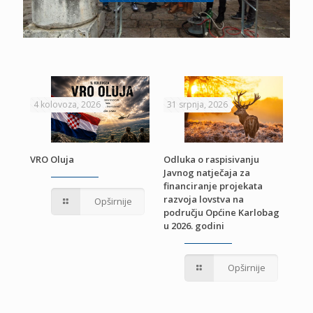
4 kolovoza, 2026
31 srpnja, 2026
22 
VRO Oluja
Odluka o raspisivanju
Javnog natječaja za
JE
Pri
financiranje projekata
pro
razvoja lovstva na
Opširnije
jed
području Općine Karlobag
TU
u 2026. godini
Opširnije