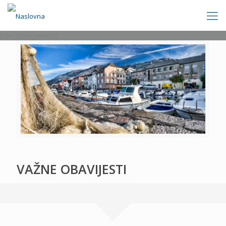
[rev_slider politics]
VAŽNE OBAVIJESTI