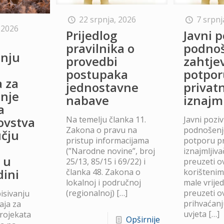
22 srpnja, 2026
7 srpnj
 2026
Prijedlog
Javni p
o
pravilnika o
podno
anju
provedbi
zahtje
postupaka
potpor
a za
jednostavne
privat
anje
nabave
iznajm
a
Na temelju članka 11.
Javni poziv
lovstva
Zakona o pravu na
podnošenje
čju
pristup informacijama
potporu p
(”Narodne novine”, broj
iznajmljiv
 u
25/13, 85/15 i 69/22) i
preuzeti ov
dini
članka 48. Zakona o
korišteni
lokalnoj i područnoj
male vrije
(regionalnoj)
[…]
preuzeti ov
isivanju
prihvaćanj
aja za
uvjeta
[…]
projekata
Opširnije