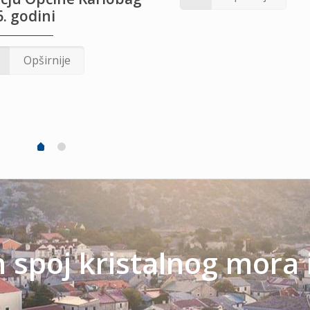
. godini
Opširnije
spoj kristalnog mora 