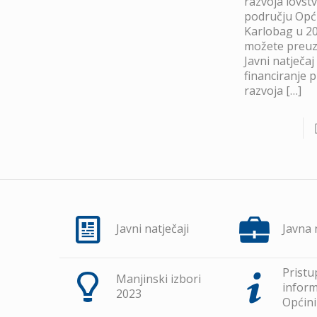
razvoja lovst
području Opć
Karlobag u 20
možete preuze
Javni natječaj
financiranje 
razvoja
[…]
Javni natječaji
Javna
Pristu
Manjinski izbori
inform
2023
Općini