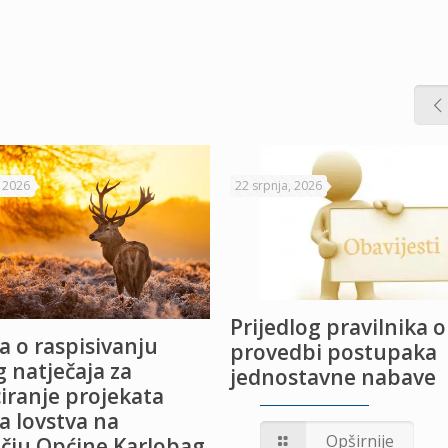
, 2026
22 srpnja, 2026
Prijedlog pravilnika o
a o raspisivanju
provedbi postupaka
 natječaja za
jednostavne nabave
iranje projekata
a lovstva na
Opširnije
čju Općine Karlobag