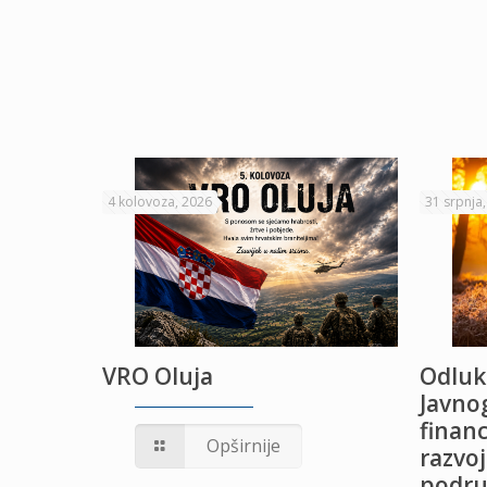
4 kolovoza, 2026
31 srpnja
VRO Oluja
Odluk
Javnog
financ
UŽANJE
Opširnije
razvoj
podru