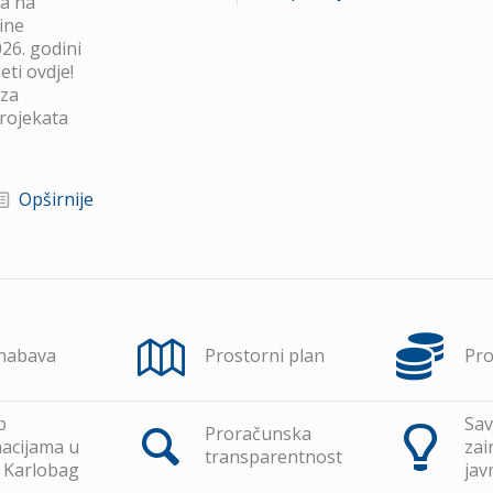
va na
ine
26. godini
ti ovdje!
 za
projekata
Opširnije
 nabava
Prostorni plan
Pr
p
Sav
Proračunska
acijama u
zai
transparentnost
 Karlobag
jav