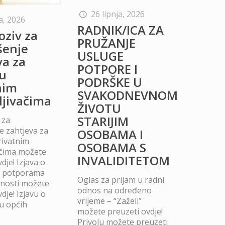
26 lipnja, 2026
a, 2026
RADNIK/ICA ZA
oziv za
PRUŽANJE
šenje
USLUGE
va za
POTPORE I
u
PODRŠKE U
nim
SVAKODNEVNOM
ljivačima
ŽIVOTU
STARIJIM
 za
 zahtjeva za
OSOBAMA I
rivatnim
OSOBAMA S
ačima možete
INVALIDITETOM
dje! Izjava o
m potporama
Oglas za prijam u radni
dnosti možete
odnos na određeno
dje! Izjavu o
vrijeme – “Zaželi”
u općih
možete preuzeti ovdje!
Privolu možete preuzeti