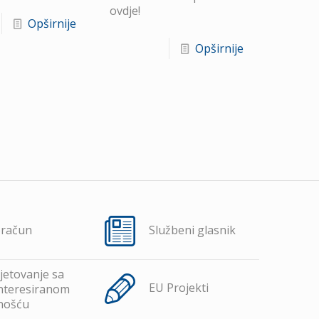
ovdje!
Opširnije
Opširnije
oračun
Službeni glasnik
jetovanje sa
EU Projekti
nteresiranom
nošću