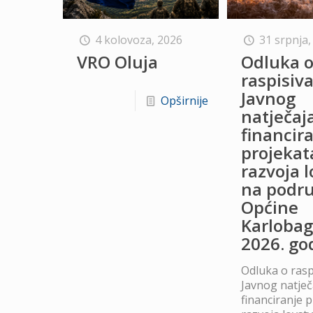
4 kolovoza, 2026
31 srpnja,
VRO Oluja
Odluka 
raspisiv
Javnog
Opširnije
natječaj
financir
projekat
razvoja 
na podru
Općine
Karlobag
2026. go
Odluka o rasp
Javnog natječ
financiranje 