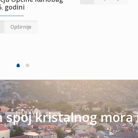
. godini
Opširnije
spoj kristalnog mora 