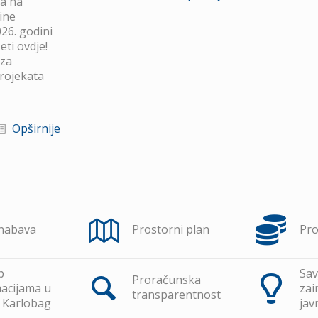
va na
ine
26. godini
ti ovdje!
 za
projekata
Opširnije
 nabava
Prostorni plan
Pr
p
Sav
Proračunska
acijama u
zai
transparentnost
 Karlobag
jav