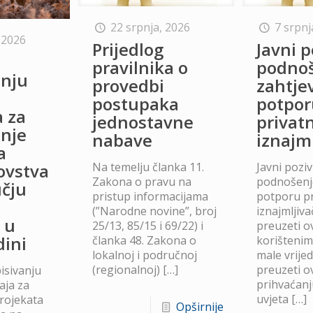
22 srpnja, 2026
7 srpnj
 2026
Prijedlog
Javni p
o
pravilnika o
podno
anju
provedbi
zahtje
postupaka
potpor
a za
jednostavne
privat
anje
nabave
iznajm
a
Na temelju članka 11.
Javni poziv
lovstva
Zakona o pravu na
podnošenje
čju
pristup informacijama
potporu p
(”Narodne novine”, broj
iznajmljiv
 u
25/13, 85/15 i 69/22) i
preuzeti ov
dini
članka 48. Zakona o
korišteni
lokalnoj i područnoj
male vrije
(regionalnoj)
[…]
preuzeti ov
isivanju
prihvaćanj
aja za
uvjeta
[…]
projekata
Opširnije