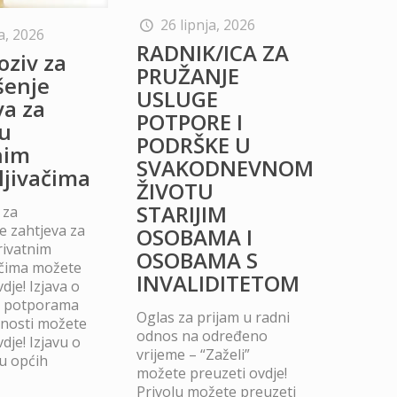
26 lipnja, 2026
a, 2026
RADNIK/ICA ZA
oziv za
PRUŽANJE
šenje
USLUGE
va za
POTPORE I
u
PODRŠKE U
nim
SVAKODNEVNOM
ljivačima
ŽIVOTU
STARIJIM
 za
 zahtjeva za
OSOBAMA I
rivatnim
OSOBAMA S
ačima možete
INVALIDITETOM
dje! Izjava o
m potporama
Oglas za prijam u radni
dnosti možete
odnos na određeno
dje! Izjavu o
vrijeme – “Zaželi”
u općih
možete preuzeti ovdje!
Privolu možete preuzeti