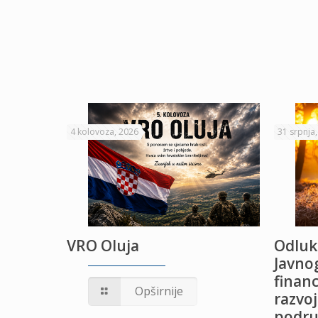
4 kolovoza, 2026
31 srpnja
VRO Oluja
Odluk
Javnog
financ
UŽANJE
Opširnije
razvoj
podru