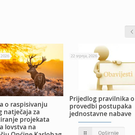
, 2026
22 srpnja, 2026
Prijedlog pravilnika o
a o raspisivanju
provedbi postupaka
 natječaja za
jednostavne nabave
iranje projekata
a lovstva na
Opširnije
čju Općine Karlobag