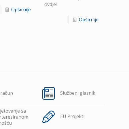
ovdje!
Opširnije
Opširnije
oračun
Službeni glasnik
jetovanje sa
EU Projekti
nteresiranom
nošću