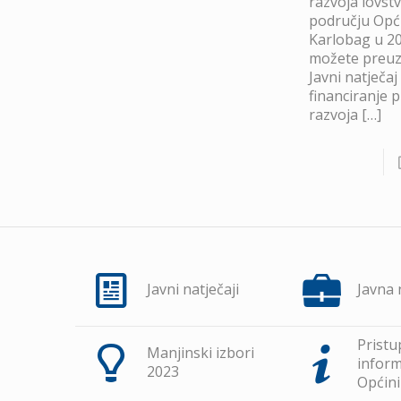
razvoja lovst
području Opć
Karlobag u 20
možete preuze
Javni natječaj
financiranje 
razvoja
[…]
Javni natječaji
Javna
Pristu
Manjinski izbori
inform
2023
Općini