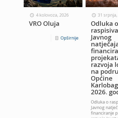
4 kolovoza, 2026
31 srpnja,
VRO Oluja
Odluka 
raspisiv
Javnog
Opširnije
natječaj
financir
projekat
razvoja 
na podru
Općine
Karlobag
2026. go
Odluka o rasp
Javnog natječ
financiranje 