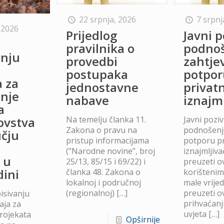
22 srpnja, 2026
7 srpnj
 2026
Prijedlog
Javni p
o
pravilnika o
podno
anju
provedbi
zahtje
postupaka
potpor
a za
jednostavne
privat
anje
nabave
iznajm
a
Na temelju članka 11.
Javni poziv
lovstva
Zakona o pravu na
podnošenje
čju
pristup informacijama
potporu p
(”Narodne novine”, broj
iznajmljiv
 u
25/13, 85/15 i 69/22) i
preuzeti ov
dini
članka 48. Zakona o
korišteni
lokalnoj i područnoj
male vrije
(regionalnoj)
[…]
preuzeti ov
isivanju
prihvaćanj
aja za
uvjeta
[…]
projekata
Opširnije