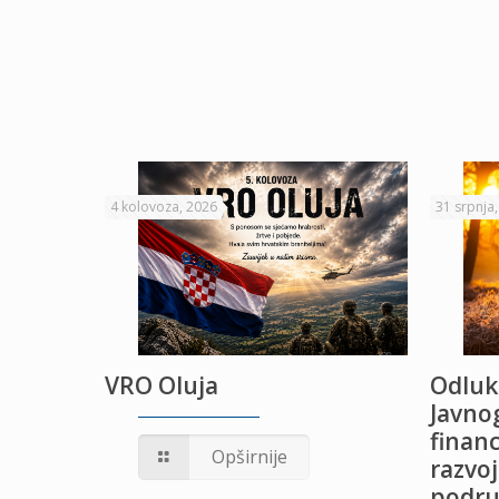
4 kolovoza, 2026
31 srpnja
VRO Oluja
Odluk
Javnog
financ
UŽANJE
Opširnije
razvoj
podru