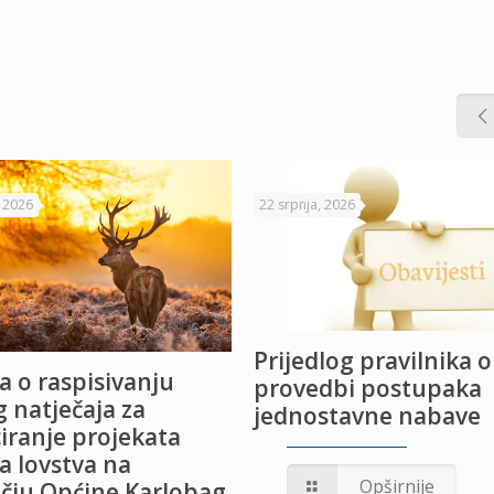
, 2026
22 srpnja, 2026
Prijedlog pravilnika o
a o raspisivanju
provedbi postupaka
 natječaja za
jednostavne nabave
iranje projekata
a lovstva na
Opširnije
čju Općine Karlobag