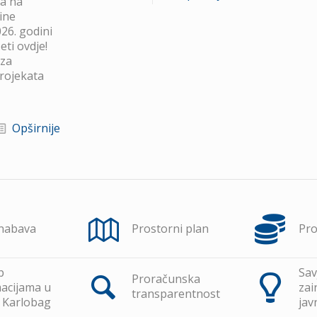
va na
ine
26. godini
ti ovdje!
 za
projekata
Opširnije
 nabava
Prostorni plan
Pr
p
Sav
Proračunska
acijama u
zai
transparentnost
 Karlobag
jav