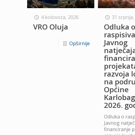
4 kolovoza, 2026
31 srpnja,
VRO Oluja
Odluka 
raspisiv
Javnog
Opširnije
natječaj
financir
projekat
razvoja 
na podru
Općine
Karlobag
2026. go
Odluka o rasp
Javnog natječ
financiranje 