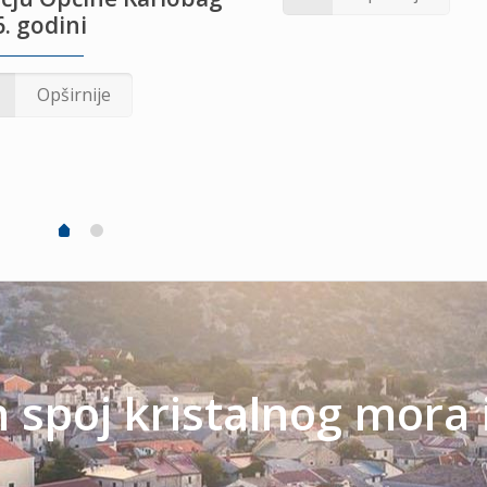
. godini
Opširnije
spoj kristalnog mora 