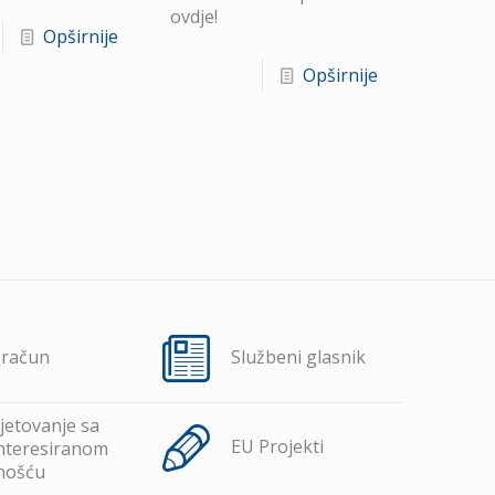
ovdje!
Opširnije
Opširnije
oračun
Službeni glasnik
jetovanje sa
EU Projekti
nteresiranom
nošću