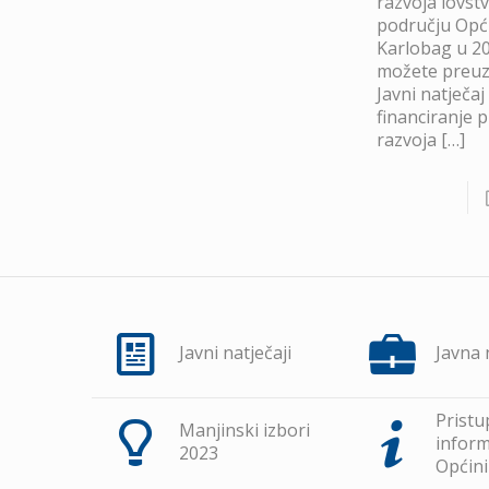
razvoja lovst
području Opć
Karlobag u 20
možete preuze
Javni natječaj
financiranje 
razvoja
[…]
Javni natječaji
Javna
Pristu
Manjinski izbori
inform
2023
Općini