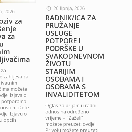
26 lipnja, 2026
a, 2026
RADNIK/ICA ZA
oziv za
PRUŽANJE
šenje
USLUGE
va za
POTPORE I
u
PODRŠKE U
nim
SVAKODNEVNOM
ljivačima
ŽIVOTU
STARIJIM
 za
 zahtjeva za
OSOBAMA I
rivatnim
OSOBAMA S
ačima možete
INVALIDITETOM
dje! Izjava o
m potporama
Oglas za prijam u radni
dnosti možete
odnos na određeno
dje! Izjavu o
vrijeme – “Zaželi”
u općih
možete preuzeti ovdje!
Privolu možete preuzeti