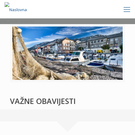
[rev_slider politics]
VAŽNE OBAVIJESTI