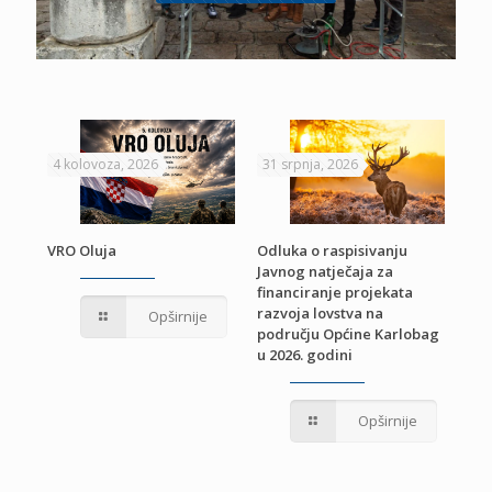
4 kolovoza, 2026
31 srpnja, 2026
22 
VRO Oluja
Odluka o raspisivanju
Javnog natječaja za
JE
Pri
financiranje projekata
pro
razvoja lovstva na
Opširnije
jed
području Općine Karlobag
TU
u 2026. godini
Opširnije