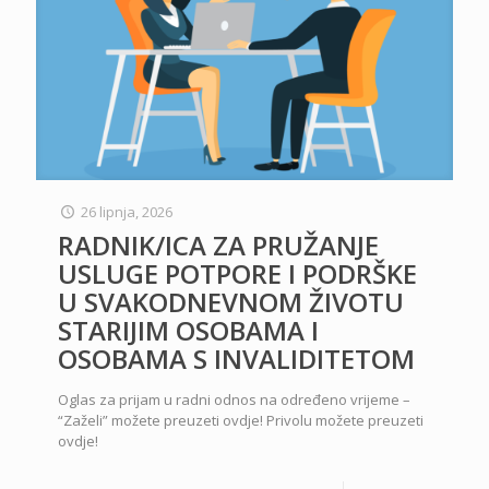
26 lipnja, 2026
RADNIK/ICA ZA PRUŽANJE
USLUGE POTPORE I PODRŠKE
U SVAKODNEVNOM ŽIVOTU
STARIJIM OSOBAMA I
OSOBAMA S INVALIDITETOM
Oglas za prijam u radni odnos na određeno vrijeme –
“Zaželi” možete preuzeti ovdje! Privolu možete preuzeti
ovdje!