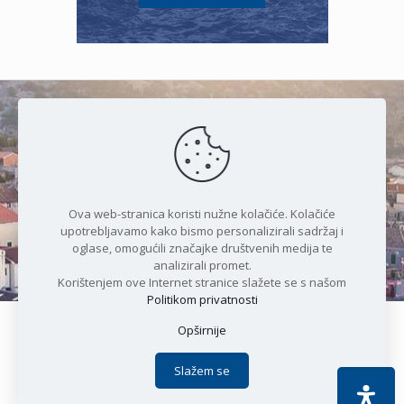
Čudesan spoj kristalnog mora i
prirode
Ova web-stranica koristi nužne kolačiće. Kolačiće
upotrebljavamo kako bismo personalizirali sadržaj i
oglase, omogućili značajke društvenih medija te
analizirali promet.
Korištenjem ove Internet stranice slažete se s našom
Politikom privatnosti
Opširnije
Copyright © 2021 Općina Karlobag | Sva prava pridržana |
Izjava o kolačićima
|
Politika privatnosti
| DEVELOPMENT by
Slažem se
Apoc IT