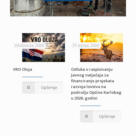
4 kolovoza, 2026
31 srpnja, 2026
22 
VRO Oluja
Odluka o raspisivanju
Javnog natječaja za
JE
Pri
financiranje projekata
pro
razvoja lovstva na
Opširnije
jed
području Općine Karlobag
TU
u 2026. godini
Opširnije