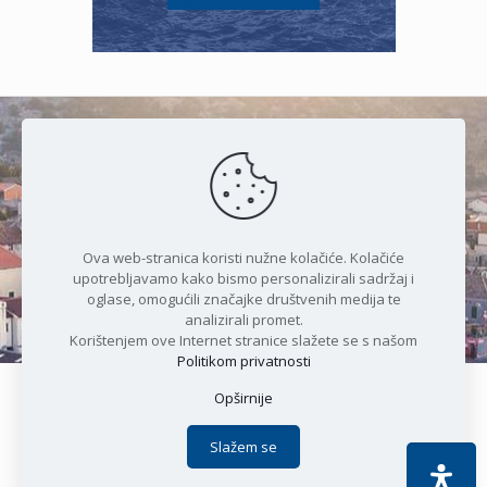
Čudesan spoj kristalnog mora i
prirode
Ova web-stranica koristi nužne kolačiće. Kolačiće
upotrebljavamo kako bismo personalizirali sadržaj i
oglase, omogućili značajke društvenih medija te
analizirali promet.
Korištenjem ove Internet stranice slažete se s našom
Politikom privatnosti
Opširnije
Copyright © 2021 Općina Karlobag | Sva prava pridržana |
Izjava o kolačićima
|
Politika privatnosti
| DEVELOPMENT by
Slažem se
Apoc IT