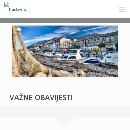
[rev_slider politics]
VAŽNE OBAVIJESTI