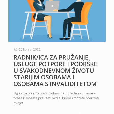
26 lipnja, 2026
RADNIK/ICA ZA PRUŽANJE
USLUGE POTPORE I PODRŠKE
U SVAKODNEVNOM ŽIVOTU
STARIJIM OSOBAMA I
OSOBAMA S INVALIDITETOM
Oglas za prijam u radni odnos na određeno vrijeme –
“Zaželi” možete preuzeti ovdje! Privolu možete preuzeti
ovdje!