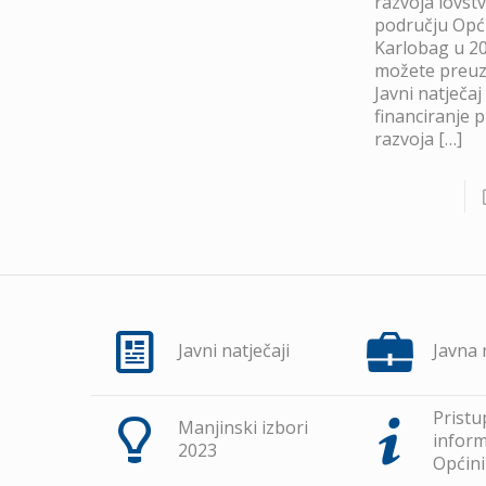
razvoja lovst
području Opć
Karlobag u 20
možete preuze
Javni natječaj
financiranje 
razvoja
[…]
Javni natječaji
Javna
Pristu
Manjinski izbori
inform
2023
Općini