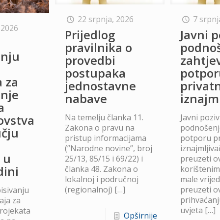
22 srpnja, 2026
7 srpnj
 2026
Prijedlog
Javni p
o
pravilnika o
podno
anju
provedbi
zahtje
postupaka
potpor
a za
jednostavne
privat
anje
nabave
iznajm
a
Na temelju članka 11.
Javni poziv
lovstva
Zakona o pravu na
podnošenje
čju
pristup informacijama
potporu p
(”Narodne novine”, broj
iznajmljiv
 u
25/13, 85/15 i 69/22) i
preuzeti ov
dini
članka 48. Zakona o
korišteni
lokalnoj i područnoj
male vrije
(regionalnoj)
[…]
preuzeti ov
isivanju
prihvaćanj
aja za
uvjeta
[…]
projekata
Opširnije