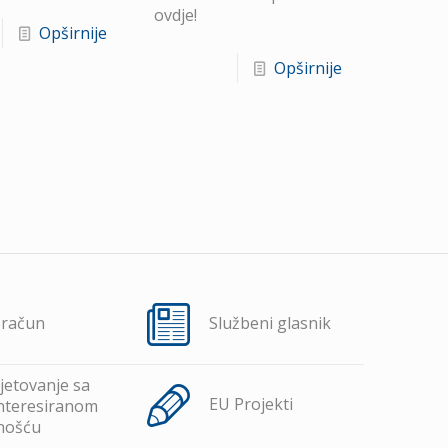
ovdje!
Opširnije
Opširnije
oračun
Službeni glasnik
jetovanje sa
EU Projekti
nteresiranom
nošću