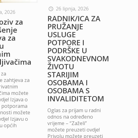
26 lipnja, 2026
a, 2026
RADNIK/ICA ZA
oziv za
PRUŽANJE
šenje
USLUGE
va za
POTPORE I
u
PODRŠKE U
nim
SVAKODNEVNOM
ljivačima
ŽIVOTU
STARIJIM
 za
 zahtjeva za
OSOBAMA I
rivatnim
OSOBAMA S
ačima možete
INVALIDITETOM
dje! Izjava o
m potporama
Oglas za prijam u radni
dnosti možete
odnos na određeno
dje! Izjavu o
vrijeme – “Zaželi”
u općih
možete preuzeti ovdje!
Privolu možete preuzeti