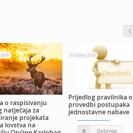
, 2026
22 srpnja, 2026
Prijedlog pravilnika o
a o raspisivanju
provedbi postupaka
 natječaja za
jednostavne nabave
iranje projekata
a lovstva na
Opširnije
čju Općine Karlobag