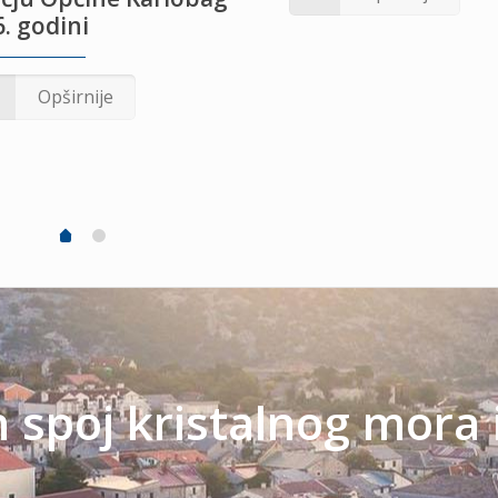
. godini
Opširnije
spoj kristalnog mora 