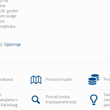
va na
ine
26. godini
ti ovdje!
 za
projekata
Opširnije
 nabava
Prostorni plan
Pr
p
Sav
Proračunska
acijama u
zai
transparentnost
 Karlobag
jav