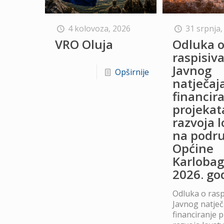
4 kolovoza, 2026
31 srpnja,
VRO Oluja
Odluka 
raspisiv
Javnog
Opširnije
natječaj
financir
projekat
razvoja 
na podru
Općine
Karlobag
2026. go
Odluka o rasp
Javnog natječ
financiranje 