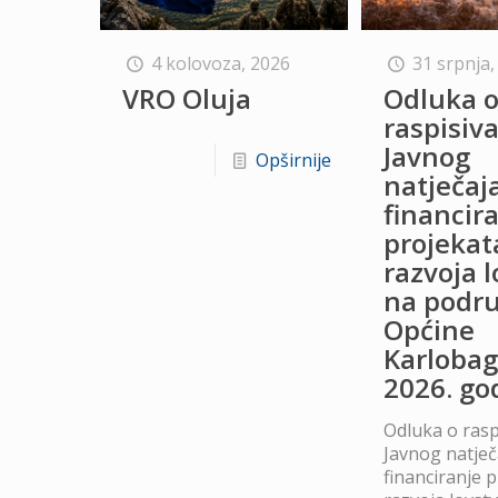
4 kolovoza, 2026
31 srpnja,
VRO Oluja
Odluka 
raspisiv
Javnog
Opširnije
natječaj
financir
projekat
razvoja 
na podru
Općine
Karlobag
2026. go
Odluka o rasp
Javnog natječ
financiranje 