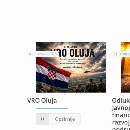
4 kolovoza, 2026
31 srpnja
VRO Oluja
Odluk
Javnog
financ
UŽANJE
Opširnije
razvoj
podru