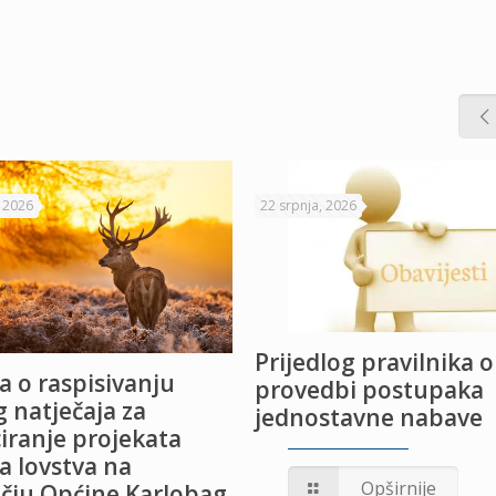
, 2026
22 srpnja, 2026
Prijedlog pravilnika o
a o raspisivanju
provedbi postupaka
 natječaja za
jednostavne nabave
iranje projekata
a lovstva na
Opširnije
čju Općine Karlobag