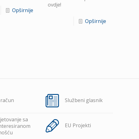
ovdje!
Opširnije
Opširnije
oračun
Službeni glasnik
jetovanje sa
EU Projekti
nteresiranom
nošću