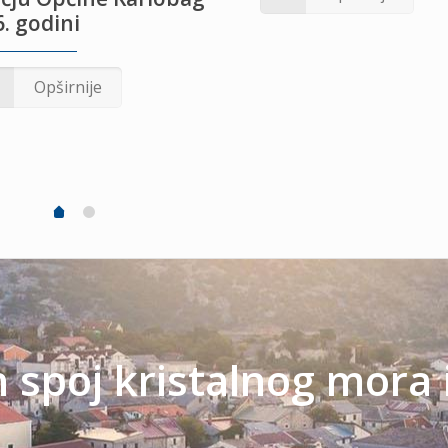
. godini
Opširnije
spoj kristalnog mora 