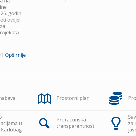
va na
ine
26. godini
ti ovdje!
 za
projekata
Opširnije
 nabava
Prostorni plan
Pr
p
Sav
Proračunska
acijama u
zai
transparentnost
 Karlobag
jav