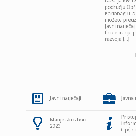
razvoja lovst
području Opć
Karlobag u 20
možete preuze
Javni natječaj
financiranje 
razvoja
[…]
Javni natječaji
Javna
Pristu
Manjinski izbori
inform
2023
Općini