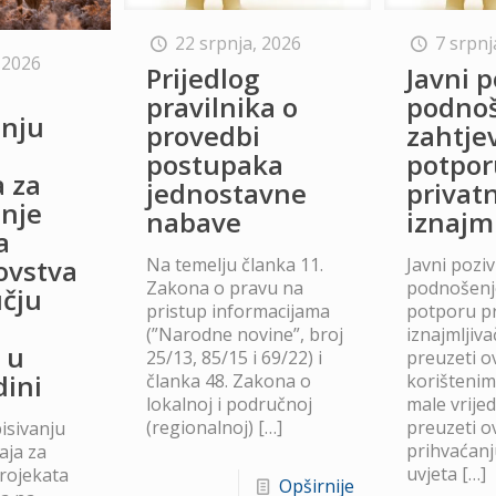
22 srpnja, 2026
7 srpnj
 2026
Prijedlog
Javni p
o
pravilnika o
podno
anju
provedbi
zahtje
postupaka
potpor
a za
jednostavne
privat
anje
nabave
iznajm
a
Na temelju članka 11.
Javni poziv
lovstva
Zakona o pravu na
podnošenje
čju
pristup informacijama
potporu p
(”Narodne novine”, broj
iznajmljiv
 u
25/13, 85/15 i 69/22) i
preuzeti ov
dini
članka 48. Zakona o
korišteni
lokalnoj i područnoj
male vrije
(regionalnoj)
[…]
preuzeti ov
isivanju
prihvaćanj
aja za
uvjeta
[…]
projekata
Opširnije