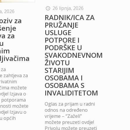
26 lipnja, 2026
a, 2026
RADNIK/ICA ZA
oziv za
PRUŽANJE
šenje
USLUGE
va za
POTPORE I
u
PODRŠKE U
nim
SVAKODNEVNOM
ljivačima
ŽIVOTU
STARIJIM
 za
 zahtjeva za
OSOBAMA I
rivatnim
OSOBAMA S
ačima možete
INVALIDITETOM
dje! Izjava o
m potporama
Oglas za prijam u radni
dnosti možete
odnos na određeno
dje! Izjavu o
vrijeme – “Zaželi”
u općih
možete preuzeti ovdje!
Privolu možete preuzeti