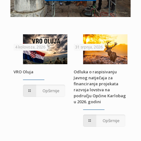
4 kolovoza, 2026
31 srpnja, 2026
22 
VRO Oluja
Odluka o raspisivanju
Javnog natječaja za
JE
Pri
financiranje projekata
pro
razvoja lovstva na
Opširnije
jed
području Općine Karlobag
TU
u 2026. godini
Opširnije