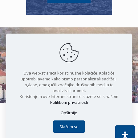
Čudesan spoj kristalnog mora i
prirode
Ova web-stranica koristi nužne kolačiće. Kolačiće
upotrebljavamo kako bismo personalizirali sadržaj i
oglase, omogućili značajke društvenih medija te
analizirali promet.
Korištenjem ove Internet stranice slažete se s našom
Politikom privatnosti
Opširnije
Copyright © 2021 Općina Karlobag | Sva prava pridržana |
Izjava o kolačićima
|
Politika privatnosti
| DEVELOPMENT by
Slažem se
Apoc IT