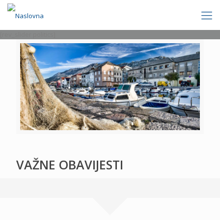
[rev_slider politics]
VAŽNE OBAVIJESTI