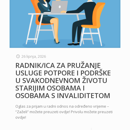
26 lipnja, 2026
RADNIK/ICA ZA PRUŽANJE
USLUGE POTPORE I PODRŠKE
U SVAKODNEVNOM ŽIVOTU
STARIJIM OSOBAMA I
OSOBAMA S INVALIDITETOM
Oglas za prijam u radni odnos na određeno vrijeme –
“Zaželi” možete preuzeti ovdje! Privolu možete preuzeti
ovdje!