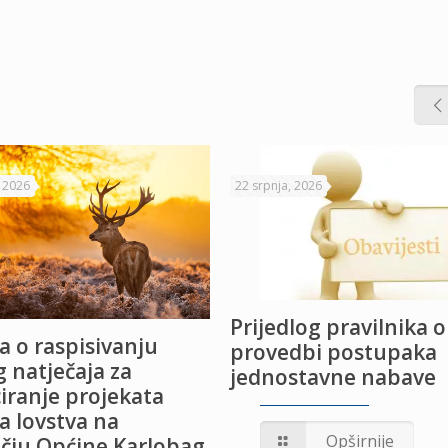
, 2026
22 srpnja, 2026
Prijedlog pravilnika o
a o raspisivanju
provedbi postupaka
 natječaja za
jednostavne nabave
iranje projekata
a lovstva na
Opširnije
čju Općine Karlobag