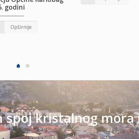
. godini
Opširnije
spoj kristalnog mora 