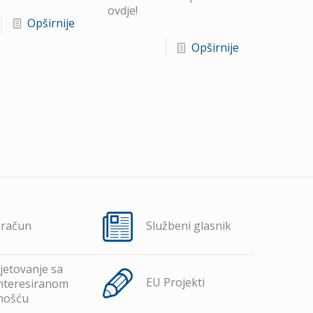
ovdje!
Opširnije
Opširnije
oračun
Službeni glasnik
jetovanje sa
EU Projekti
nteresiranom
nošću