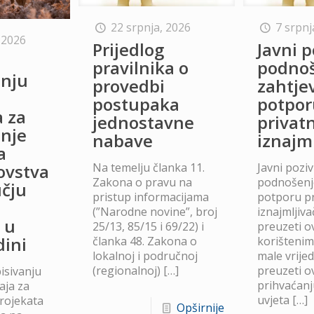
22 srpnja, 2026
7 srpnj
 2026
Prijedlog
Javni p
o
pravilnika o
podno
anju
provedbi
zahtje
postupaka
potpor
a za
jednostavne
privat
anje
nabave
iznajm
a
Na temelju članka 11.
Javni poziv
lovstva
Zakona o pravu na
podnošenje
čju
pristup informacijama
potporu p
(”Narodne novine”, broj
iznajmljiv
 u
25/13, 85/15 i 69/22) i
preuzeti ov
dini
članka 48. Zakona o
korišteni
lokalnoj i područnoj
male vrije
(regionalnoj)
[…]
preuzeti ov
isivanju
prihvaćanj
aja za
uvjeta
[…]
projekata
Opširnije