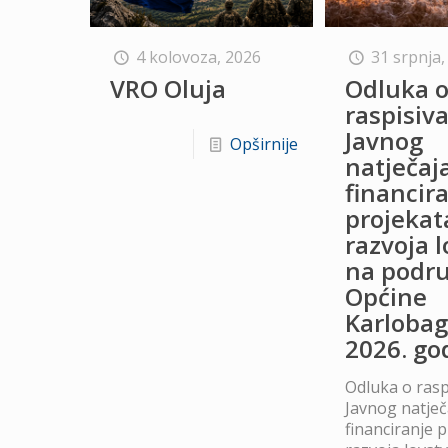
4 kolovoza, 2026
31 srpnja,
VRO Oluja
Odluka 
raspisiv
Javnog
Opširnije
natječaj
financir
projekat
razvoja 
na podru
Općine
Karlobag
2026. go
Odluka o rasp
Javnog natječ
financiranje 