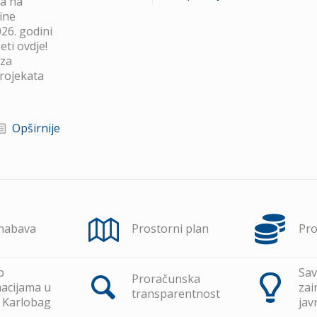
va na
ine
26. godini
ti ovdje!
 za
projekata
Opširnije
 nabava
Prostorni plan
Pr
p
Sav
Proračunska
acijama u
zai
transparentnost
 Karlobag
jav