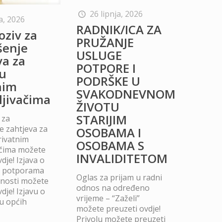
26 lipnja, 2026
a, 2026
RADNIK/ICA ZA
oziv za
PRUŽANJE
šenje
USLUGE
va za
POTPORE I
u
PODRŠKE U
nim
SVAKODNEVNOM
ljivačima
ŽIVOTU
STARIJIM
 za
 zahtjeva za
OSOBAMA I
rivatnim
OSOBAMA S
ačima možete
INVALIDITETOM
dje! Izjava o
m potporama
Oglas za prijam u radni
dnosti možete
odnos na određeno
dje! Izjavu o
vrijeme – “Zaželi”
u općih
možete preuzeti ovdje!
Privolu možete preuzeti