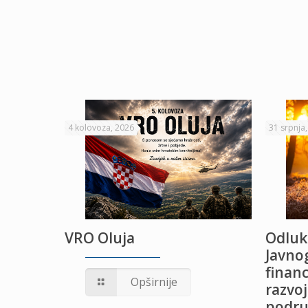
4 kolovoza, 2026
31 srpnja
VRO Oluja
Odluk
Javnog
financ
UŽANJE
Opširnije
razvoj
podru