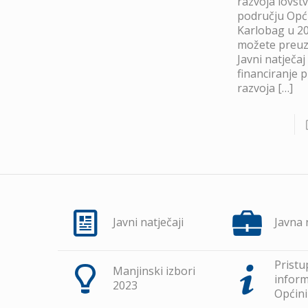
razvoja lovst
području Opć
Karlobag u 20
možete preuze
Javni natječaj
financiranje 
razvoja
[…]
Javni natječaji
Javna
Pristu
Manjinski izbori
inform
2023
Općini