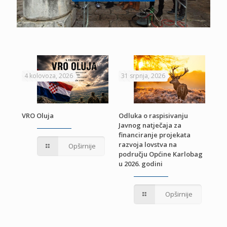
4 kolovoza, 2026
31 srpnja, 2026
22 
VRO Oluja
Odluka o raspisivanju
Javnog natječaja za
JE
Pri
financiranje projekata
pro
razvoja lovstva na
Opširnije
jed
području Općine Karlobag
TU
u 2026. godini
Opširnije