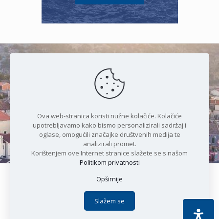
Čudesan spoj kristalnog mora i
prirode
Ova web-stranica koristi nužne kolačiće. Kolačiće
upotrebljavamo kako bismo personalizirali sadržaj i
oglase, omogućili značajke društvenih medija te
analizirali promet.
Korištenjem ove Internet stranice slažete se s našom
Politikom privatnosti
Opširnije
Copyright © 2021 Općina Karlobag | Sva prava pridržana |
Izjava o kolačićima
|
Politika privatnosti
| DEVELOPMENT by
Slažem se
Apoc IT