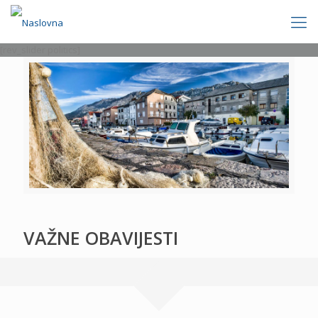
[rev_slider politics]
VAŽNE OBAVIJESTI