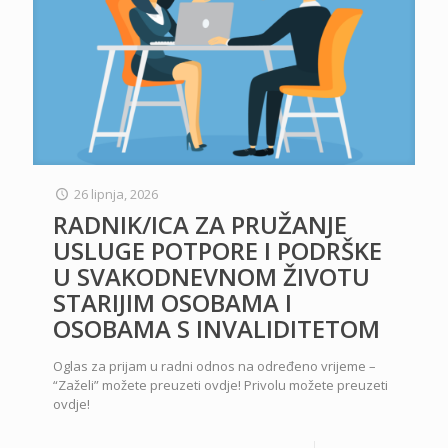
26 lipnja, 2026
RADNIK/ICA ZA PRUŽANJE
USLUGE POTPORE I PODRŠKE
U SVAKODNEVNOM ŽIVOTU
STARIJIM OSOBAMA I
OSOBAMA S INVALIDITETOM
Oglas za prijam u radni odnos na određeno vrijeme –
“Zaželi” možete preuzeti ovdje! Privolu možete preuzeti
ovdje!