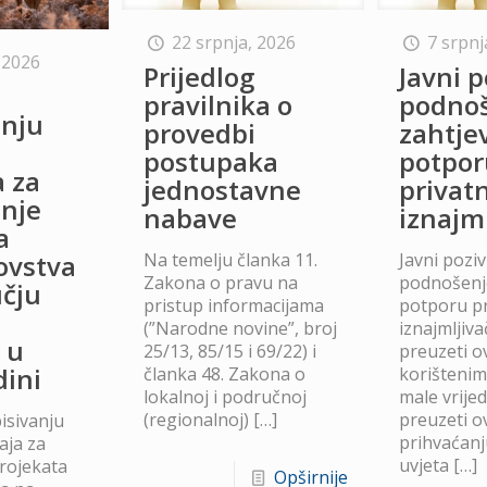
22 srpnja, 2026
7 srpnj
 2026
Prijedlog
Javni p
o
pravilnika o
podno
anju
provedbi
zahtje
postupaka
potpor
a za
jednostavne
privat
anje
nabave
iznajm
a
Na temelju članka 11.
Javni poziv
lovstva
Zakona o pravu na
podnošenje
čju
pristup informacijama
potporu p
(”Narodne novine”, broj
iznajmljiv
 u
25/13, 85/15 i 69/22) i
preuzeti ov
dini
članka 48. Zakona o
korišteni
lokalnoj i područnoj
male vrije
(regionalnoj)
[…]
preuzeti ov
isivanju
prihvaćanj
aja za
uvjeta
[…]
projekata
Opširnije