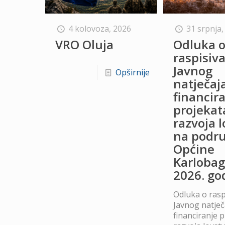
4 kolovoza, 2026
31 srpnja,
VRO Oluja
Odluka 
raspisiv
Javnog
Opširnije
natječaj
financir
projekat
razvoja 
na podru
Općine
Karlobag
2026. go
Odluka o rasp
Javnog natječ
financiranje 