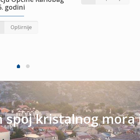
. godini
Opširnije
spoj kristalnog mora 