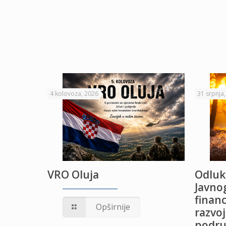
4 kolovoza, 2026
31 srpnja
VRO Oluja
Odluk
Javnog
financ
UŽANJE
Opširnije
razvoj
podru