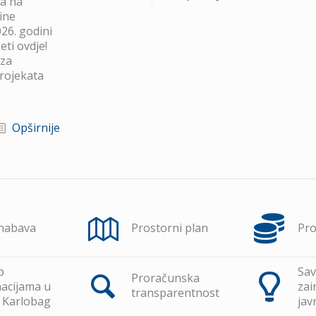
va na
ine
26. godini
ti ovdje!
 za
projekata
Opširnije
 nabava
Prostorni plan
Pr
p
Sav
Proračunska
acijama u
zai
transparentnost
 Karlobag
jav