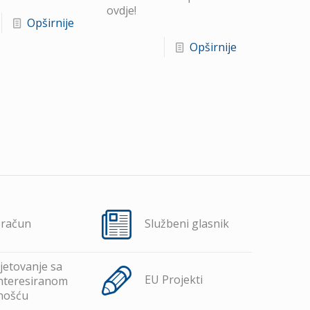
ovdje!
Opširnije
Opširnije
oračun
Službeni glasnik
jetovanje sa
EU Projekti
nteresiranom
nošću