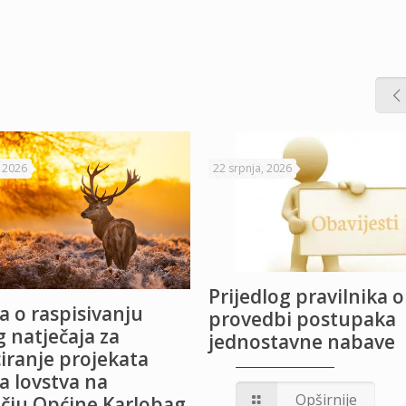
, 2026
22 srpnja, 2026
Prijedlog pravilnika o
a o raspisivanju
provedbi postupaka
 natječaja za
jednostavne nabave
iranje projekata
a lovstva na
Opširnije
čju Općine Karlobag