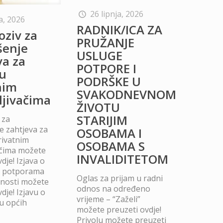
26 lipnja, 2026
a, 2026
RADNIK/ICA ZA
oziv za
PRUŽANJE
šenje
USLUGE
va za
POTPORE I
u
PODRŠKE U
nim
SVAKODNEVNOM
ljivačima
ŽIVOTU
STARIJIM
 za
 zahtjeva za
OSOBAMA I
rivatnim
OSOBAMA S
ačima možete
INVALIDITETOM
dje! Izjava o
m potporama
Oglas za prijam u radni
dnosti možete
odnos na određeno
dje! Izjavu o
vrijeme – “Zaželi”
u općih
možete preuzeti ovdje!
Privolu možete preuzeti