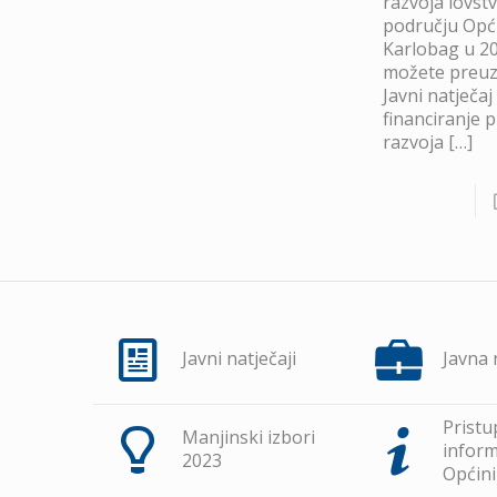
razvoja lovst
području Opć
Karlobag u 20
možete preuze
Javni natječaj
financiranje 
razvoja
[…]
Javni natječaji
Javna
Pristu
Manjinski izbori
inform
2023
Općini