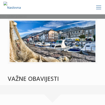
[rev_slider politics]
VAŽNE OBAVIJESTI