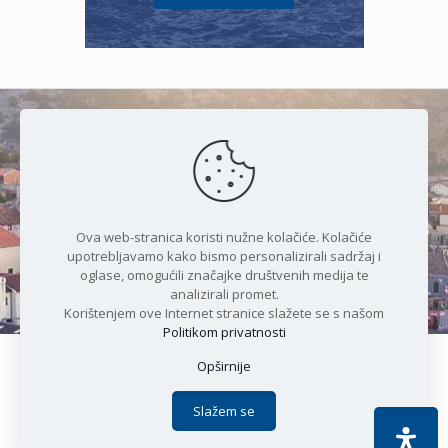
Čudesan spoj kristalnog mora i
prirode
Ova web-stranica koristi nužne kolačiće. Kolačiće
upotrebljavamo kako bismo personalizirali sadržaj i
oglase, omogućili značajke društvenih medija te
analizirali promet.
Korištenjem ove Internet stranice slažete se s našom
Politikom privatnosti
Opširnije
Copyright © 2021 Općina Karlobag | Sva prava pridržana |
Izjava o kolačićima
|
Politika privatnosti
| DEVELOPMENT by
Slažem se
Apoc IT