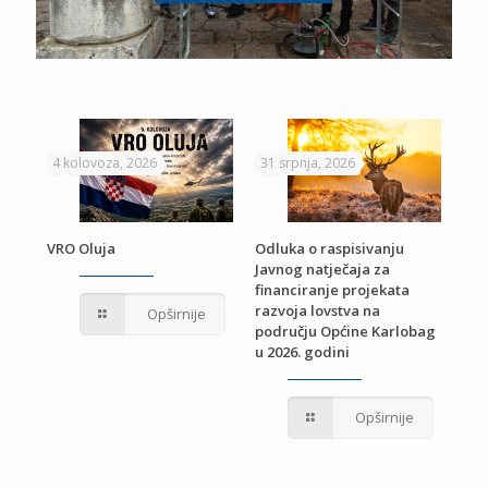
4 kolovoza, 2026
31 srpnja, 2026
22 
VRO Oluja
Odluka o raspisivanju
Javnog natječaja za
JE
Pri
financiranje projekata
pro
razvoja lovstva na
Opširnije
jed
području Općine Karlobag
TU
u 2026. godini
Opširnije