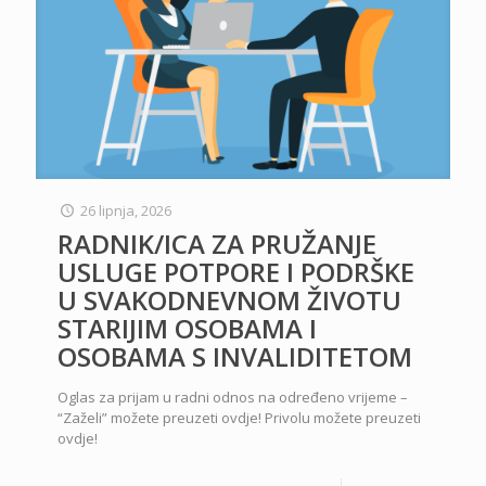
26 lipnja, 2026
RADNIK/ICA ZA PRUŽANJE
USLUGE POTPORE I PODRŠKE
U SVAKODNEVNOM ŽIVOTU
STARIJIM OSOBAMA I
OSOBAMA S INVALIDITETOM
Oglas za prijam u radni odnos na određeno vrijeme –
“Zaželi” možete preuzeti ovdje! Privolu možete preuzeti
ovdje!