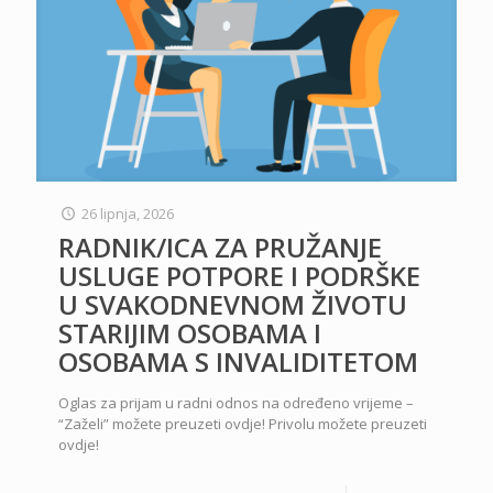
26 lipnja, 2026
RADNIK/ICA ZA PRUŽANJE
USLUGE POTPORE I PODRŠKE
U SVAKODNEVNOM ŽIVOTU
STARIJIM OSOBAMA I
OSOBAMA S INVALIDITETOM
Oglas za prijam u radni odnos na određeno vrijeme –
“Zaželi” možete preuzeti ovdje! Privolu možete preuzeti
ovdje!