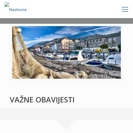
[rev_slider politics]
VAŽNE OBAVIJESTI