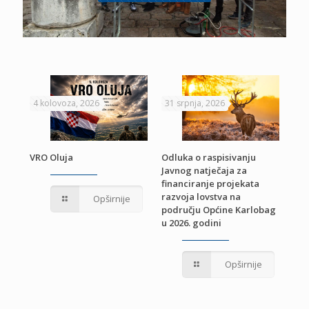
4 kolovoza, 2026
31 srpnja, 2026
22 
VRO Oluja
Odluka o raspisivanju
Javnog natječaja za
JE
Pri
financiranje projekata
pro
razvoja lovstva na
Opširnije
jed
području Općine Karlobag
TU
u 2026. godini
Opširnije