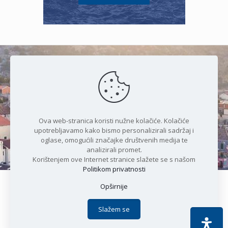
Čudesan spoj kristalnog mora i
prirode
Ova web-stranica koristi nužne kolačiće. Kolačiće
upotrebljavamo kako bismo personalizirali sadržaj i
oglase, omogućili značajke društvenih medija te
analizirali promet.
Korištenjem ove Internet stranice slažete se s našom
Politikom privatnosti
Opširnije
Copyright © 2021 Općina Karlobag | Sva prava pridržana |
Izjava o kolačićima
|
Politika privatnosti
| DEVELOPMENT by
Slažem se
Apoc IT