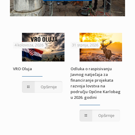
4 kolovoza, 2026
31 srpnja, 2026
22 
VRO Oluja
Odluka o raspisivanju
Javnog natječaja za
JE
Pri
financiranje projekata
pro
razvoja lovstva na
Opširnije
jed
području Općine Karlobag
TU
u 2026. godini
Opširnije