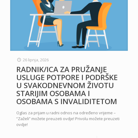
26 lipnja, 2026
RADNIK/ICA ZA PRUŽANJE
USLUGE POTPORE I PODRŠKE
U SVAKODNEVNOM ŽIVOTU
STARIJIM OSOBAMA I
OSOBAMA S INVALIDITETOM
Oglas za prijam u radni odnos na određeno vrijeme –
“Zaželi” možete preuzeti ovdje! Privolu možete preuzeti
ovdje!