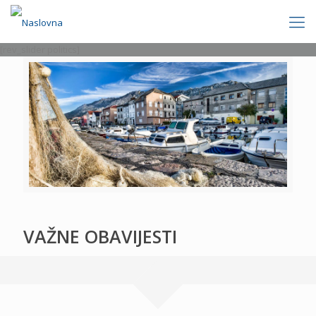
[rev_slider politics]
VAŽNE OBAVIJESTI